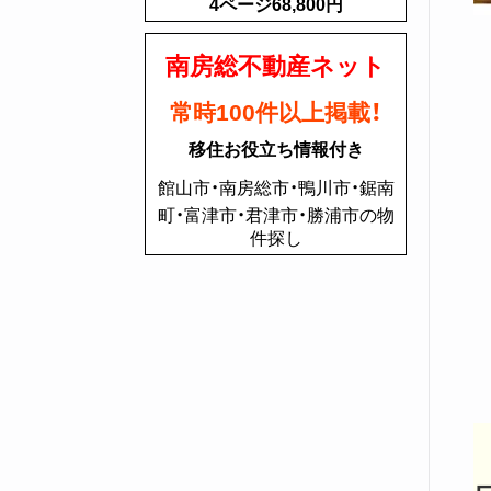
4ページ68,800円
南房総不動産ネット
常時100件以上掲載！
移住お役立ち情報付き
館山市・南房総市・鴨川市・鋸南
町・富津市・君津市・勝浦市の物
件探し