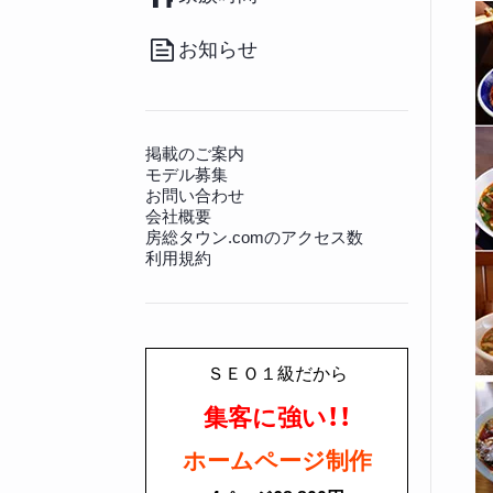
（20）
その他
（36）
南房総のお取り寄せ
（17）
病院
（140）
観光施設
（128）
その他グルメ
（91）
動物病院
（12）
景勝地
（81）
お知らせ
房総の書籍
（27）
文化財
（225）
その他生活情報
（45）
神社仏閣
（649）
掲載のご案内
モデル募集
お問い合わせ
会社概要
房総タウン.comのアクセス数
利用規約
ＳＥＯ１級だから
集客に強い！！
ホームページ制作