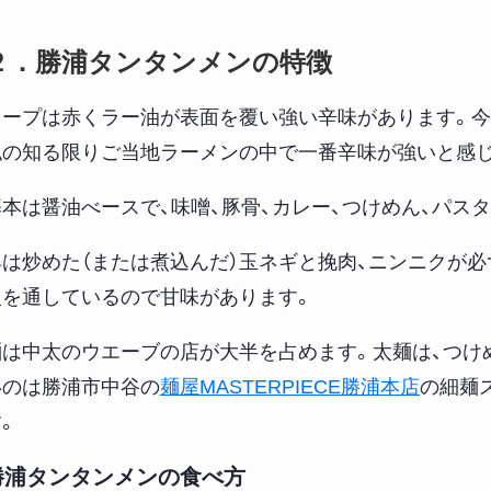
２．勝浦タンタンメンの特徴
スープは赤くラー油が表面を覆い強い辛味があります。今
私の知る限りご当地ラーメンの中で一番辛味が強いと感
基本は醤油べースで、味噌、豚骨、カレー、つけめん、パス
具は炒めた（または煮込んだ）玉ネギと挽肉、ニンニクが
火を通しているので甘味があります。
麺は中太のウエーブの店が大半を占めます。太麺は、つけ
いのは勝浦市中谷の
麺屋MASTERPIECE勝浦本店
の細麺
。
勝浦タンタンメンの食べ方