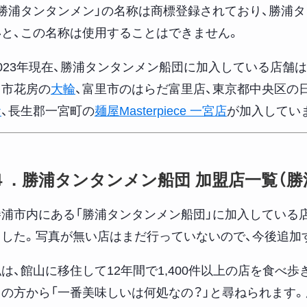
「勝浦タンタンメン」の名称は商標登録されており、勝浦
いと、この名称は使用することはできません。
2023年現在、勝浦タンタンメン船団に加入している店舗
川市花房の
大輪
、富里市のはらだ富里店、東京都中央区の
お
、長生郡一宮町の
麺屋Masterpiece 一宮店
が加入してい
４．勝浦タンタンメン船団 加盟店一覧（勝
勝浦市内にある「勝浦タンタンメン船団」に加入している
ました。写真が無い店はまだ行っていないので、今後追加
私は、館山に移住して12年間で1,400件以上の店を食べ
くの方から「一番美味しいは何処なの？」と尋ねられます