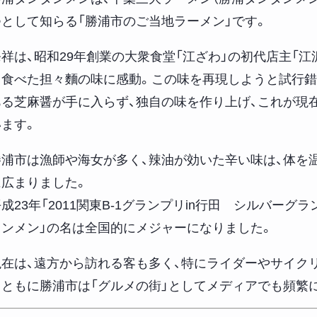
つとして知らる「勝浦市のご当地ラーメン」です。
発祥は、昭和29年創業の大衆食堂「江ざわ」の初代店主「
て食べた担々麵の味に感動。この味を再現しようと試行錯
ある芝麻醤が手に入らず、独自の味を作り上げ、これが現
います。
勝浦市は漁師や海女が多く、辣油が効いた辛い味は、体を
に広まりました。
成23年「2011関東B-1グランプリin行田 シルバー
タンメン」の名は全国的にメジャーになりました。
現在は、遠方から訪れる客も多く、特にライダーやサイク
とともに勝浦市は「グルメの街」としてメディアでも頻繁