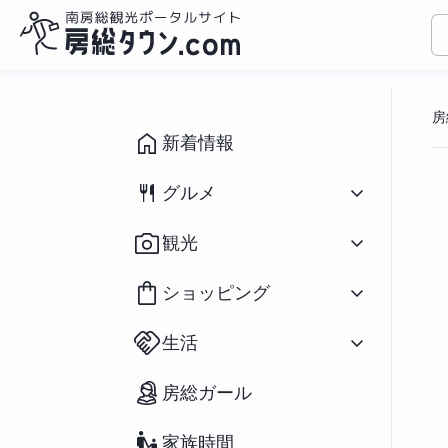
コ
ン
房
テ
ン
新着情報
ツ
へ
グルメ
ス
キ
すべて
（1095）
観光
ッ
和食
（433）
プ
洋食
（310）
すべて
（932）
ショッピング
中華
（79）
イベント
（190）
ラーメン
（282）
祭り
（71）
すべて
（166）
アジアン
（39）
生活
海水浴場
（39）
花
（20）
スイーツ
（196）
釣り
（91）
鮮魚／海産物
（25）
パン
（66）
すべて
（127）
アウトドア・スポーツ
（65）
房総ガール
農産物
（55）
カフェ
（271）
不動産物件
（2）
宿泊
（70）
おみやげ
（73）
房州の食材／郷土料理
（37）
移住関連情報
（27）
ペットと宿泊
（12）
雑貨
（34）
テイクアウト／弁当
（234）
家族時間
街コン・婚活
（23）
道の駅