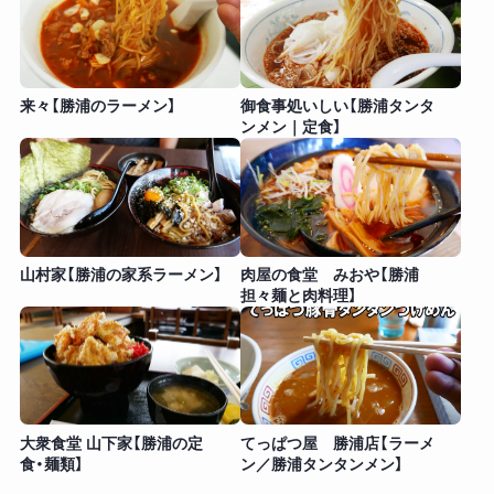
来々【勝浦のラーメン】
御食事処いしい【勝浦タンタ
ンメン｜定食】
山村家【勝浦の家系ラーメン】
肉屋の食堂 みおや【勝浦
担々麺と肉料理】
大衆食堂 山下家【勝浦の定
てっぱつ屋 勝浦店【ラーメ
食・麺類】
ン／勝浦タンタンメン】