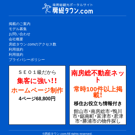
掲載のご案内
モデル募集
お問い合わせ
会社概要
房総タウン.comのアクセス数
利用規約
利用規約
プライバシーポリシー
南房総不動産ネッ
ＳＥＯ１級だから
ト
集客に強い！！
常時100件以上掲
ホームページ制作
載！
4ページ68,800円
移住お役立ち情報付き
館山市・南房総市・鴨川
市・鋸南町・富津市・君津
市・勝浦市の物件探し
©房総タウン.com All rights reserved.