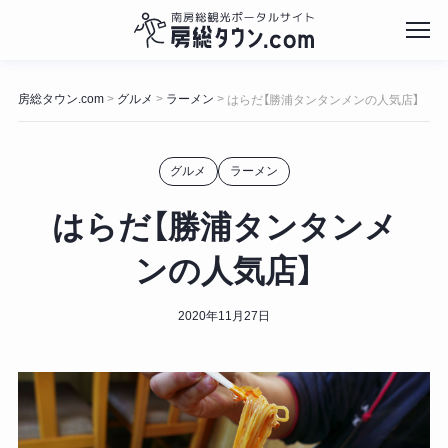
コ
ン
房総タウン.com
グルメ
ラーメン
>
>
>
はらだ【勝浦タンタンメンの人気店】
テ
ン
ツ
グルメ
ラーメン
へ
ス
キ
はらだ【勝浦タンタンメ
ッ
プ
ンの人気店】
2020年11月27日