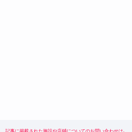
の
ペ
ー
ジ
送
り
記事に掲載された施設や店鋪についてのお問い合わせは、