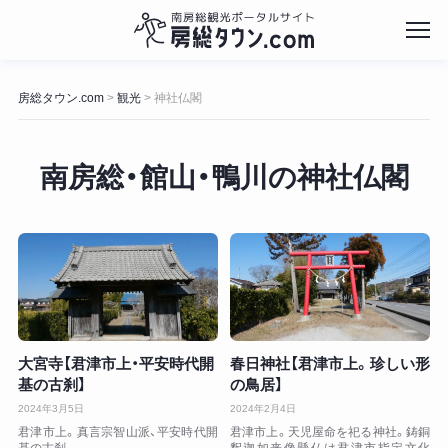
コ
ン
房総タウン.com
観光
神社仏閣
>
>
テ
ン
ツ
南房総・館山・鴨川の神社仏閣
へ
ス
キ
ッ
プ
大宮寺【君津市上・平安時代開
春日神社【君津市上。珍しい形
基の古刹】
の鳥居】
2024年3月5日
2024年2月4日
君津市上。真言宗智山派、平安時代開
君津市上。天児屋命を祀る神社。鋳銅
基の古刹。
釈迦如来像懸仏は君津市指定文化