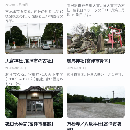
2023年12月20日
南房総市戸倉町大貫。旧大貫村の村
社。祭礼はスポーツの日（10月第二月
南房総市石堂原。向拝の彫刻は初代
曜）の前日です。
後藤義光の門人、後藤喜三郎橘義信の
作品。
大宮神社【君津市の古社】
鞍馬神社【富津市青木】
2023年9月25日
2023年9月10日
君津市久保。室町時代の天正年間
富津市青木。拝殿の無い小さな神社。
（1336年～1568年）創建。古い歴史を
もつ古社。
磯辺大神宮【富津市篠部】
万福寺／八坂神社【富津市篠