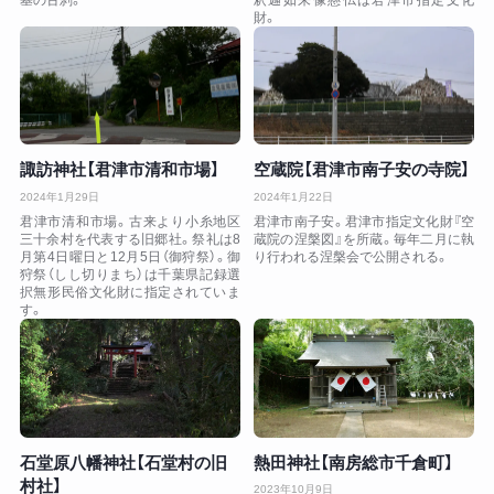
財。
諏訪神社【君津市清和市場】
空蔵院【君津市南子安の寺院】
2024年1月29日
2024年1月22日
君津市清和市場。古来より小糸地区
君津市南子安。君津市指定文化財『空
三十余村を代表する旧郷社。祭礼は8
蔵院の涅槃図』を所蔵。毎年二月に執
月第4日曜日と12月5日（御狩祭）。御
り行われる涅槃会で公開される。
狩祭（しし切りまち）は千葉県記録選
択無形民俗文化財に指定されていま
す。
石堂原八幡神社【石堂村の旧
熱田神社【南房総市千倉町】
村社】
2023年10月9日