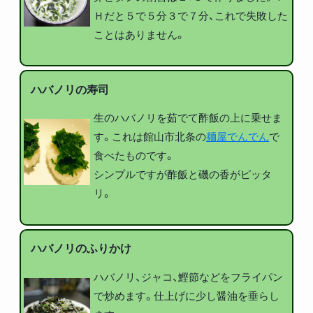
Ｈだと５で５分３で７分、これで失敗した
ことはありません。
ハバノリの寿司
生のハバノリを茹でて酢飯の上に乗せま
す。これは館山市北条の
麺屋でんでん
で
食べたものです。
シンプルですが酢飯と磯の香がピッタ
リ。
ハバノリのふりかけ
ハバノリ、ジャコ、鰹節などをフライパン
で炒めます。仕上げに少し醤油を垂らし