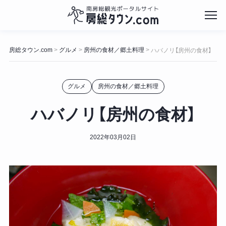
コ
ン
房総タウン.com
グルメ
房州の食材／郷土料理
>
>
>
ハバノリ【房州の食材】
テ
ン
ツ
グルメ
房州の食材／郷土料理
へ
ス
キ
ハバノリ【房州の食材】
ッ
プ
2022年03月02日