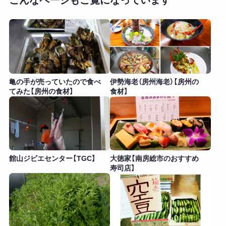
こんなページもご覧になっています
亀の手が売っていたので食べ
伊勢海老（房州海老）【房州の
てみた【房州の食材】
食材】
館山ジビエセンター【TGC】
大徳家【南房総市のおすすめ
寿司店】