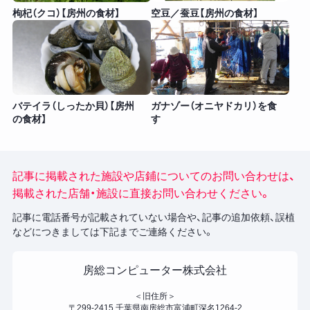
枸杞（クコ）【房州の食材】
空豆／蚕豆【房州の食材】
バテイラ（しったか貝）【房州
ガナゾー（オニヤドカリ）を食
の食材】
す
記事に掲載された施設や店鋪についてのお問い合わせは、
掲載された店舗・施設に直接お問い合わせください。
記事に電話番号が記載されていない場合や、記事の追加依頼、誤植
などにつきましては下記までご連絡ください。
房総コンピューター株式会社
＜旧住所＞
〒299-2415 千葉県南房総市富浦町深名1264-2