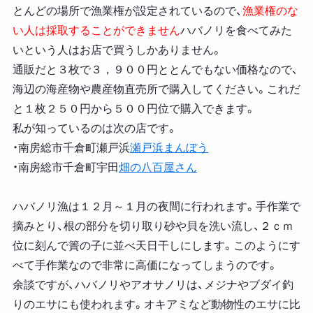
とんどの場所で漁業権が設定されているので、
漁業権のな
い人は採取することができません
ハバノリを食べてみた
いという人はお店で買うしかありません。
通販だと３枚で３，９００円ととんでもない価格なので、
海辺の海産物や農産物直売所で購入してください。これだ
と１枚２５０円から５００円位で購入できます。
私が知っているのは次の店です。
・南房総市千倉町瀬戸浜
瀬戸浜まんぼう
・南房総市千倉町宇田
畑の八百屋さん
ハバノリ漁は１２月～１月の夜間に行われます。手作業で
摘みとり、根の部分を切り取り砂や貝を洗い流し、２ｃｍ
位に刻んで簀の子に並べ天日干しにします。このようにす
べて手作業なので非常に高価になってしまうのです。
余談ですが、ハバノリやアオサノリは、メジナやブダイ釣
りのエサにも使われます。オキアミなど動物性のエサに比