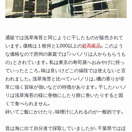
通販では浅草海苔と同じように干したものが販売されて
います。価格は１枚何と1,000以上の
超高級品
。このよう
な価格なので房州の家庭では「ハバノリは人からもらうも
の」とされています。私は東京の寿司屋へおみやげに持っ
ていったところ、味は良いけどこの値段では使えないと言
われました。浅草海苔と比べてハバノリは、磯の香りが非
常に強く旨味が強いなどの特徴があります。干したハバノ
リは浅草海苔の様に巻物にしたり餅に巻いたりすると固
くて食べられません。
砕いてご飯にかけたり、味噌汁に入れるのが一般的です。
昔は海に出て自分達で採取していましたが、千葉県ではほ