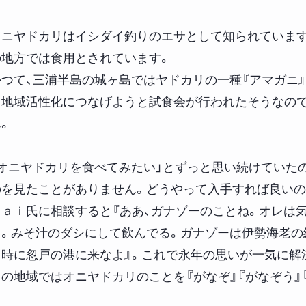
オニヤドカリはイシダイ釣りのエサとして知られています
の地方では食用とされています。
かつて、三浦半島の城ヶ島ではヤドカリの一種『アマガニ』
て地域活性化につなげようと試食会が行われたそうなので
。
「オニヤドカリを食べてみたい」とずっと思い続けていた
のを見たことがありません。どうやって入手すれば良いの
ｒａｉ氏に相談すると『ああ、ガナゾーのことね。オレは
よ。みそ汁のダシにして飲んでる。ガナゾーは伊勢海老の
５時に忽戸の港に来なよ』。これで永年の思いが一気に解
この地域ではオニヤドカリのことを『がなぞ』『がなぞう』