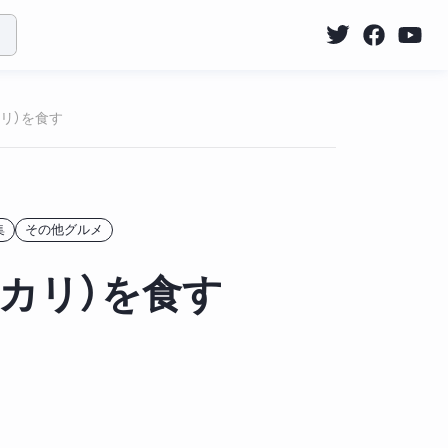
リ）を食す
集
その他グルメ
カリ）を食す