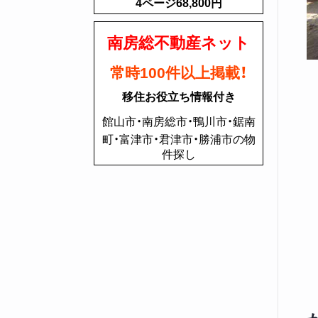
4ページ68,800円
南房総不動産ネット
常時100件以上掲載！
移住お役立ち情報付き
館山市・南房総市・鴨川市・鋸南
町・富津市・君津市・勝浦市の物
件探し