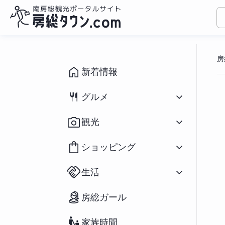
コ
ン
房
テ
ン
新着情報
ツ
へ
グルメ
ス
キ
すべて
（1094）
観光
ッ
和食
（433）
プ
洋食
（309）
すべて
（931）
ショッピング
中華
（79）
イベント
（190）
ラーメン
（282）
祭り
（71）
すべて
（166）
アジアン
（39）
生活
海水浴場
（39）
花
（20）
スイーツ
（196）
釣り
（91）
鮮魚／海産物
（25）
パン
（66）
すべて
（127）
アウトドア・スポーツ
（65）
房総ガール
農産物
（55）
カフェ
（271）
不動産物件
（2）
宿泊
（69）
おみやげ
（73）
房州の食材／郷土料理
（37）
移住関連情報
（27）
ペットと宿泊
（12）
雑貨
（34）
テイクアウト／弁当
（234）
家族時間
街コン・婚活
（23）
道の駅