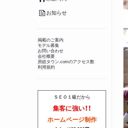
（20）
その他
（36）
南房総のお取り寄せ
（17）
病院
（140）
観光施設
（128）
その他グルメ
（91）
動物病院
（12）
景勝地
（81）
お知らせ
房総の書籍
（27）
文化財
（225）
その他生活情報
（45）
神社仏閣
（649）
掲載のご案内
モデル募集
お問い合わせ
会社概要
房総タウン.comのアクセス数
利用規約
ＳＥＯ１級だから
集客に強い！！
ホームページ制作