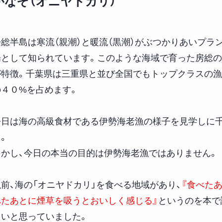
がなぞ（オニヤドカリ）
房総半島は寒流（親潮）と暖流（黒潮）がぶつかりあいプラ
場として知られています。このような海域で育った房総
が特徴。千葉県は三重県と並び全国でもトップクラスの漁
の４０%を占めます。
今日は海の高級食材である伊勢海老漁の様子を見学しに千
。
しかし、今日の本当の目的は伊勢海老漁ではありません。
以前、海の「オニヤドカリ」を食べる地域があり、
『食べた
べたあとに煙草を吸うとおいしく感じる』
というのを本で
たいと思っていました。