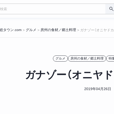
総タウン.com
グルメ
房州の食材／郷土料理
>
>
>
ガナゾー（オニヤドカ
グルメ
房州の食材／郷土料理
特
ガナゾー（オニヤド
2019年04月26日