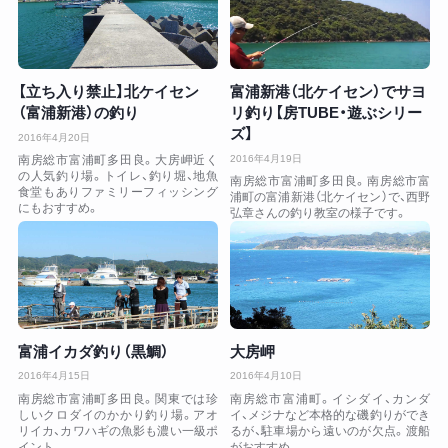
【立ち入り禁止】北ケイセン
富浦新港（北ケイセン）でサヨ
（富浦新港）の釣り
リ釣り【房TUBE・遊ぶシリー
ズ】
2016年4月20日
2016年4月19日
南房総市富浦町多田良。大房岬近く
の人気釣り場。トイレ、釣り堀、地魚
南房総市富浦町多田良。南房総市富
食堂もありファミリーフィッシング
浦町の富浦新港（北ケイセン）で、西野
にもおすすめ。
弘章さんの釣り教室の様子です。
富浦イカダ釣り（黒鯛）
大房岬
2016年4月15日
2016年4月10日
南房総市富浦町多田良。関東では珍
南房総市富浦町。イシダイ、カンダ
しいクロダイのかかり釣り場。アオ
イ、メジナなど本格的な磯釣りができ
リイカ、カワハギの魚影も濃い一級ポ
るが、駐車場から遠いのが欠点。渡船
イント。
がおすすめ。