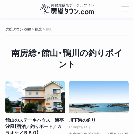
コ
ン
房総タウン.com
観光
釣り
>
>
テ
ン
ツ
南房総・館山・鴨川の釣りポイ
へ
ス
ント
キ
ッ
プ
館山のステーキハウス 海亭
川下港の釣り
汐風【宿泊／釣りボート／カ
2019年7月24日
ラオケ／ＢＢＱ】