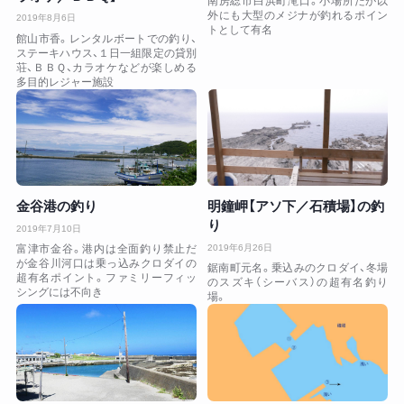
南房総市白浜町滝口。小場所だが以
外にも大型のメジナが釣れるポイン
2019年8月6日
トとして有名
館山市香。レンタルボートでの釣り、
ステーキハウス、１日一組限定の貸別
荘、ＢＢＱ、カラオケなどが楽しめる
多目的レジャー施設
金谷港の釣り
明鐘岬【アソ下／石積場】の釣
り
2019年7月10日
2019年6月26日
富津市金谷。港内は全面釣り禁止だ
が金谷川河口は乗っ込みクロダイの
鋸南町元名。乗込みのクロダイ、冬場
超有名ポイント。ファミリーフィッ
のスズキ（シーバス）の超有名釣り
シングには不向き
場。