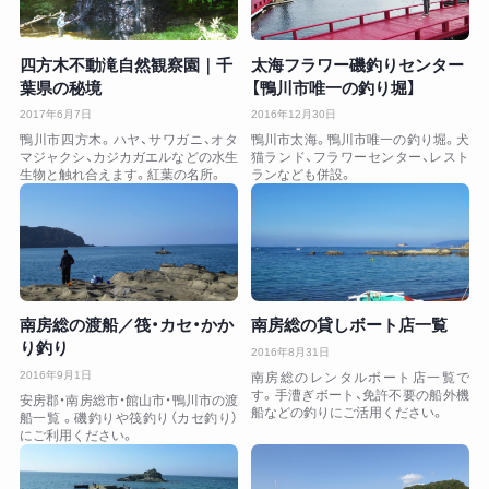
四方木不動滝自然観察園｜千
太海フラワー磯釣りセンター
葉県の秘境
【鴨川市唯一の釣り堀】
2017年6月7日
2016年12月30日
鴨川市四方木。ハヤ、サワガニ、オタ
鴨川市太海。鴨川市唯一の釣り堀。犬
マジャクシ、カジカガエルなどの水生
猫ランド、フラワーセンター、レスト
生物と触れ合えます。紅葉の名所。
ランなども併設。
南房総の渡船／筏・カセ・かか
南房総の貸しボート店一覧
り釣り
2016年8月31日
2016年9月1日
南房総のレンタルボート店一覧で
す。手漕ぎボート、免許不要の船外機
安房郡・南房総市・館山市・鴨川市の渡
船などの釣りにご活用ください。
船一覧 。磯釣りや筏釣り（カセ釣り）
にご利用ください。