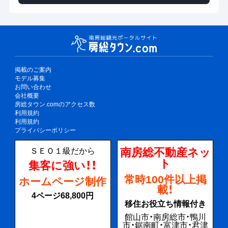
掲載のご案内
モデル募集
お問い合わせ
会社概要
房総タウン.comのアクセス数
利用規約
利用規約
プライバシーポリシー
南房総不動産ネッ
ＳＥＯ１級だから
ト
集客に強い！！
常時100件以上掲
ホームページ制作
載！
4ページ68,800円
移住お役立ち情報付き
館山市・南房総市・鴨川
市・鋸南町・富津市・君津