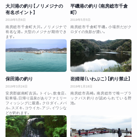
大川港の釣り【ノリメジナの
平磯港の釣り（南房総市千倉
有名ポイント】
町）
2019年5月6日
2019年5月5日
南房総市千倉町大川。ノリメジナで
南房総市千倉町平磯。小場所だがク
有名な港。大型のメジナが期待でき
ロダイの魚影が濃い。
ます。
保田港の釣り
岩婦湖（いわぶこ）【釣り禁止】
2019年3月24日
2019年1月18日
安房郡鋸南町吉浜。トイレ、飲食店、
南房総市高崎。南房総市で唯一ブラ
駐車場、日帰り温泉がありファミリー
ックバス釣りが認められている野
フィッシングに最適。クロダイ、メバ
池。
ル、スズキ、コウイカ、アジ、イワシな
どが釣れます。