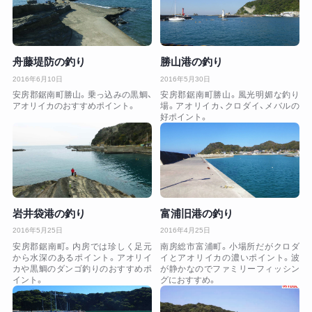
舟藤堤防の釣り
勝山港の釣り
2016年6月10日
2016年5月30日
安房郡鋸南町勝山。乗っ込みの黒鯛、
安房郡鋸南町勝山。風光明媚な釣り
アオリイカのおすすめポイント。
場。アオリイカ、クロダイ、メバルの
好ポイント。
岩井袋港の釣り
富浦旧港の釣り
2016年5月25日
2016年4月25日
安房郡鋸南町。内房では珍しく足元
南房総市富浦町。小場所だがクロダ
から水深のあるポイント。アオリイ
イとアオリイカの濃いポイント。波
カや黒鯛のダンゴ釣りのおすすめポ
が静かなのでファミリーフィッシン
イント。
グにおすすめ。