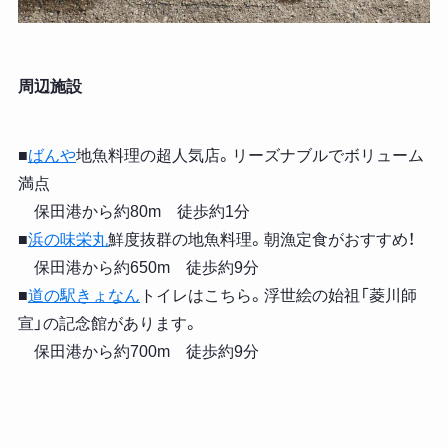
周辺施設
■
ばんや
地魚料理の超人気店。リーズナブルでボリューム
満点
保田港から約80m 徒歩約1分
■
浜の味栄丸
鮮度抜群の地魚料理。朝漁定食がおすすめ！
保田港から約650m 徒歩約9分
■
道の駅きょなん
トイレはこちら。浮世絵の始祖「菱川師
宣」の記念館があります。
保田港から約700m 徒歩約9分