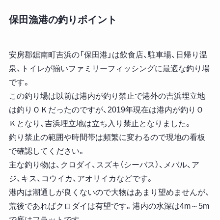
保田漁港の釣りポイント
安房郡鋸南町吉浜の
「保田港」
は飲食店、駐車場、日帰り温
泉、トイレが揃いファミリーフィッシングに最適な釣り場
です。
この釣り場は以前は港内が釣り禁止で港外の吉浜埋立地
は釣りＯＫだったのですが、2019年現在は港内が釣りＯ
Ｋとなり、吉浜埋立地は立ち入り禁止となりました。
釣り禁止の範囲や時間帯は頻繁に変わるので現地の看板
で確認してください。
主な釣り物は、クロダイ、スズキ（シーバス）、メバル、ア
ジ、キス、コウイカ、アオリイカなどです。
港内は潮通しが良くないので大物はあまり望めませんが、
荒後であればクロダイは有望です。港内の水深は4m～5m
で底はフラットです。