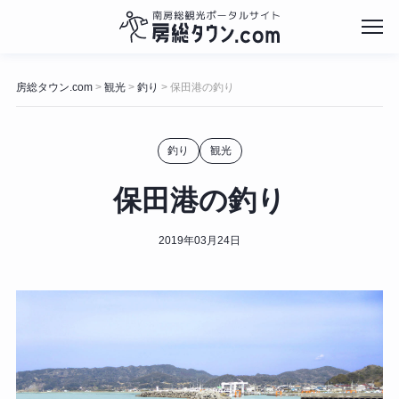
コ
ン
房総タウン.com
観光
釣り
保田港の釣り
>
>
>
テ
ン
ツ
釣り
観光
へ
ス
キ
保田港の釣り
ッ
プ
2019年03月24日