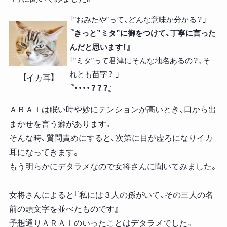
「”おみたや”って、どんな意味か分かる？」
『きっと”ミタ”に御をつけて、丁寧に言った
んだと思います！』
「”ミタ”って君津にそんな地名あるの？、そ
れとも苗字？ 」
【イカ耳】
『・・・・？？？』
ＡＲＡＩは眠い時や妙にテンションが高いとき、口から出
まかせを言う癖があります。
そんな時、質問責めにすると、次第に目が虚ろになりイカ
耳になってきます。
もう明らかにデタラメなので女将さんに聞いてみました。
女将さんによると『私には３人の孫がいて、その三人の名
前の頭文字を並べたものです』
予想通りＡＲＡＩのいったことはデタラメでした。