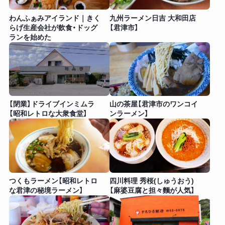
わんふぁみアイランド｜きく
九州ラーメン日吉 大和田店
らげ生産会社が飲食・ドッグ
【君津市】
ランを始めた
【閉業】ドライブインミムラ
山の茶屋【君津市のワンコイ
【昭和レトロな大衆食堂】
ンラーメン】
つくもラーメン【昭和レトロ
四川料理 秀桜(しゅうおう)
な君津の秘境ラーメン】
【麻婆豆腐と担々麵が人気】