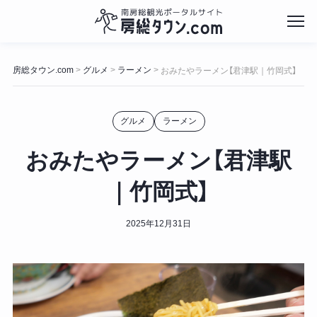
コ
ン
房総タウン.com
グルメ
ラーメン
>
>
>
おみたやラーメン【君津駅｜竹岡式】
テ
ン
ツ
グルメ
ラーメン
へ
ス
キ
おみたやラーメン【君津駅
ッ
プ
｜竹岡式】
2025年12月31日