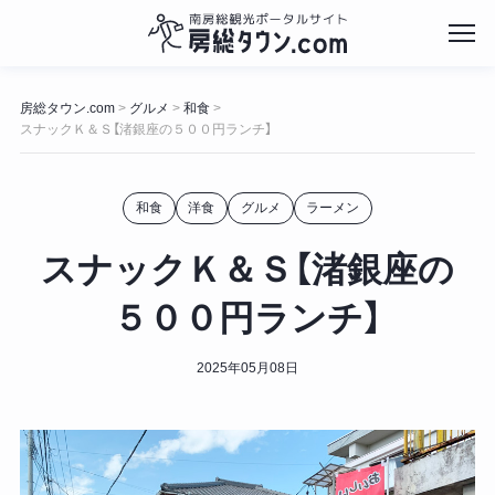
コ
ン
房総タウン.com
グルメ
和食
>
>
>
テ
スナックＫ＆Ｓ【渚銀座の５００円ランチ】
ン
ツ
へ
和食
洋食
グルメ
ラーメン
ス
キ
スナックＫ＆Ｓ【渚銀座の
ッ
プ
５００円ランチ】
2025年05月08日