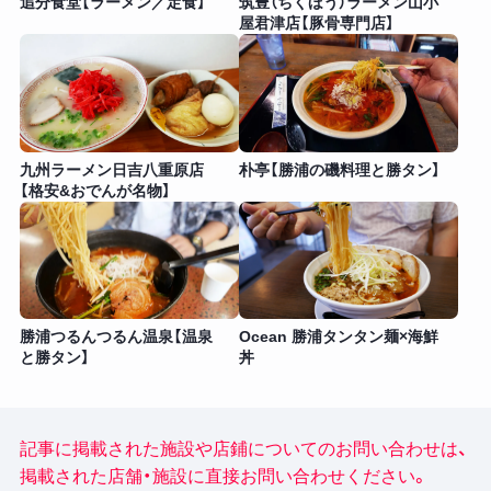
追分食堂【ラーメン／定食】
筑豊（ちくほう）ラーメン山小
屋君津店【豚骨専門店】
九州ラーメン日吉八重原店
朴亭【勝浦の磯料理と勝タン】
【格安&おでんが名物】
勝浦つるんつるん温泉【温泉
Ocean 勝浦タンタン麺×海鮮
と勝タン】
丼
記事に掲載された施設や店鋪についてのお問い合わせは、
掲載された店舗・施設に直接お問い合わせください。