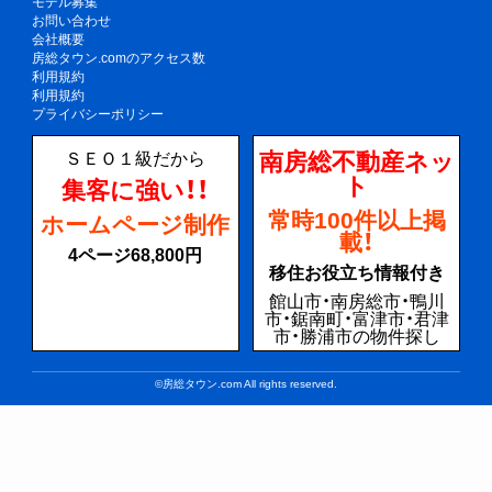
モデル募集
お問い合わせ
会社概要
房総タウン.comのアクセス数
利用規約
利用規約
プライバシーポリシー
南房総不動産ネッ
ＳＥＯ１級だから
ト
集客に強い！！
常時100件以上掲
ホームページ制作
載！
4ページ68,800円
移住お役立ち情報付き
館山市・南房総市・鴨川
市・鋸南町・富津市・君津
市・勝浦市の物件探し
©房総タウン.com All rights reserved.