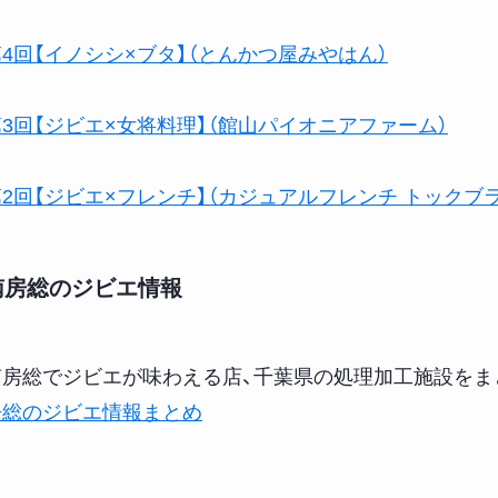
4回【イノシシ×ブタ】（とんかつ屋みやはん）
第3回【ジビエ×女将料理】（館山パイオニアファーム）
第2回【ジビエ×フレンチ】（カジュアルフレンチ トックブ
南房総のジビエ情報
南房総でジビエが味わえる店、千葉県の処理加工施設をま
房総のジビエ情報まとめ