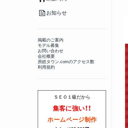
（20）
その他
（36）
南房総のお取り寄せ
（17）
病院
（140）
観光施設
（128）
その他グルメ
（91）
動物病院
（12）
景勝地
（81）
お知らせ
房総の書籍
（27）
文化財
（225）
その他生活情報
（45）
神社仏閣
（649）
掲載のご案内
モデル募集
お問い合わせ
会社概要
房総タウン.comのアクセス数
利用規約
ＳＥＯ１級だから
集客に強い！！
ホームページ制作