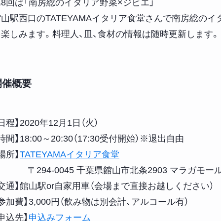
第8回は「南房総のイタリア野菜×ジビエ」
館山駅西口のTATEYAMAイタリア食堂さんで南房総の
を楽しみます。料理人、皿、食材の情報は随時更新します。
開催概要
【日程】2020年12月1日（火）
時間】18:00～20:30（17:30受付開始）※退出自由
場所】
TATEYAMAイタリア食堂
294-0045 千葉県館山市北条2903 マラガモール 
【交通】館山駅or自家用車（会場まで直接お越しください）
参加費】3,000円（飲み物は別会計、アルコール有）
申込先】
申込みフォーム