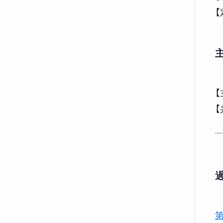
【
【
【