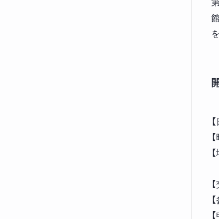
【
【
〒
【
【