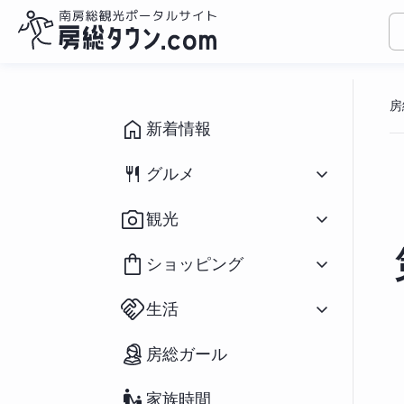
コ
ン
房
テ
ン
新着情報
ツ
へ
グルメ
ス
キ
すべて
（1094）
観光
ッ
和食
（433）
プ
洋食
（309）
すべて
（931）
ショッピング
中華
（79）
イベント
（190）
ラーメン
（282）
祭り
（71）
すべて
（166）
アジアン
（39）
生活
海水浴場
（39）
花
（20）
スイーツ
（196）
釣り
（91）
鮮魚／海産物
（25）
パン
（66）
すべて
（127）
アウトドア・スポーツ
（65）
房総ガール
農産物
（55）
カフェ
（271）
不動産物件
（2）
宿泊
（69）
おみやげ
（73）
房州の食材／郷土料理
（37）
移住関連情報
（27）
ペットと宿泊
（12）
雑貨
（34）
テイクアウト／弁当
（234）
家族時間
街コン・婚活
（23）
道の駅