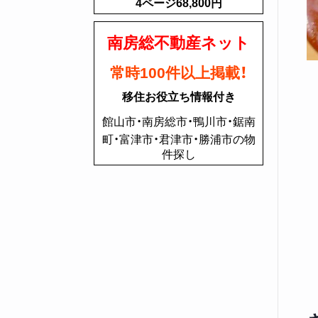
4ページ68,800円
南房総不動産ネット
常時100件以上掲載！
移住お役立ち情報付き
館山市・南房総市・鴨川市・鋸南
町・富津市・君津市・勝浦市の物
件探し