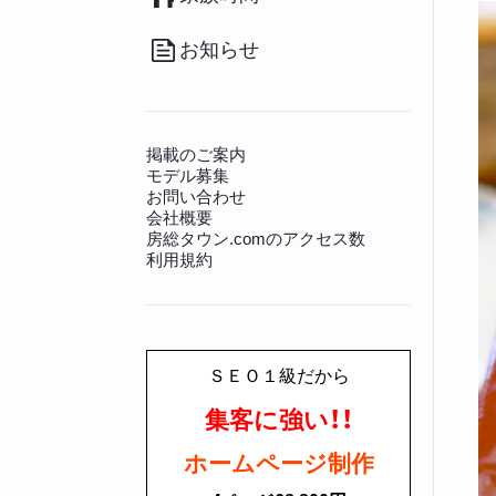
（20）
その他
（36）
南房総のお取り寄せ
（17）
病院
（140）
観光施設
（128）
その他グルメ
（91）
動物病院
（12）
景勝地
（81）
お知らせ
房総の書籍
（27）
文化財
（225）
その他生活情報
（45）
神社仏閣
（649）
掲載のご案内
モデル募集
お問い合わせ
会社概要
房総タウン.comのアクセス数
利用規約
ＳＥＯ１級だから
集客に強い！！
ホームページ制作