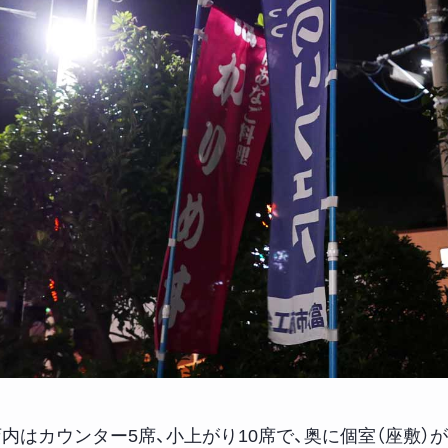
店内はカウンター5席、小上がり10席で、奥に個室（座敷）