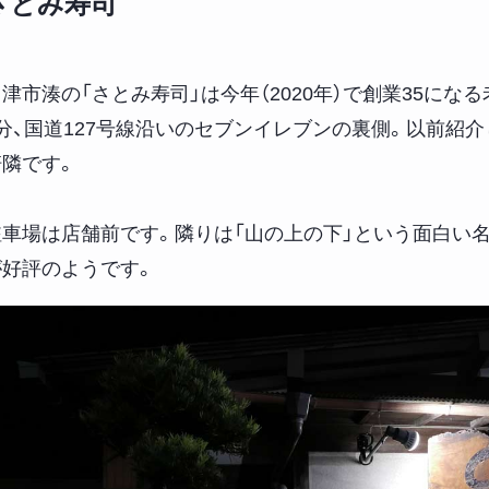
さとみ寿司
富津市湊の「さとみ寿司」は今年（2020年）で創業35に
5分、国道127号線沿いのセブンイレブンの裏側。以前紹
軒隣です。
駐車場は店舗前です。隣りは「山の上の下」という面白い
が好評のようです。