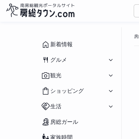
コ
ン
房
テ
ン
新着情報
ツ
へ
グルメ
ス
キ
すべて
（1094）
観光
ッ
和食
（433）
プ
洋食
（309）
すべて
（931）
ショッピング
中華
（79）
イベント
（190）
ラーメン
（282）
祭り
（71）
すべて
（166）
アジアン
（39）
生活
海水浴場
（39）
花
（20）
スイーツ
（196）
釣り
（91）
鮮魚／海産物
（25）
パン
（66）
すべて
（127）
アウトドア・スポーツ
（65）
房総ガール
農産物
（55）
カフェ
（271）
不動産物件
（2）
宿泊
（69）
おみやげ
（73）
房州の食材／郷土料理
（37）
移住関連情報
（27）
ペットと宿泊
（12）
雑貨
（34）
テイクアウト／弁当
（234）
家族時間
街コン・婚活
（23）
道の駅