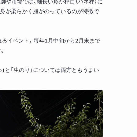
師や市場では、細長い形が秤目（バネ秤）に
は身が柔らかく脂がのっているのが特徴で
れるイベント。毎年1月中旬から2月末まで
す。
」と「生のり」については両方ともうまい