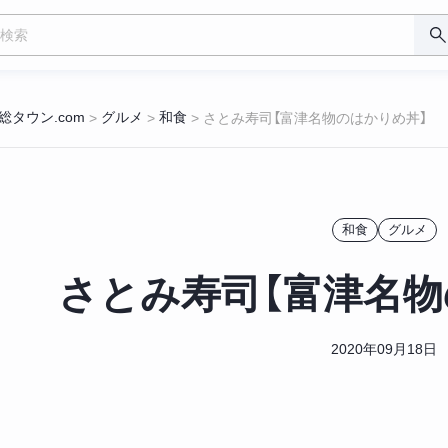
総タウン.com
グルメ
和食
>
>
>
さとみ寿司【富津名物のはかりめ丼】
和食
グルメ
さとみ寿司【富津名物
2020年09月18日