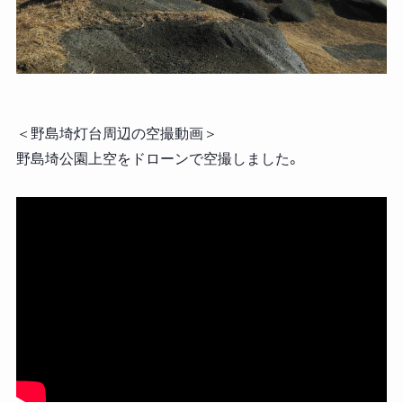
＜野島埼灯台周辺の空撮動画＞
野島埼公園上空をドローンで空撮しました。