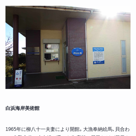
白浜海岸美術館
1965年に柳八十一夫妻により開館。大漁奉納絵馬、貝合わ