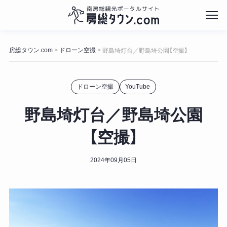
コ
ン
房総タウン.com
ドローン空撮
>
>
野島埼灯台／野島埼公園【空撮】
テ
ン
ツ
ドローン空撮
YouTube
へ
ス
キ
野島埼灯台／野島埼公園
ッ
プ
【空撮】
2024年09月05日