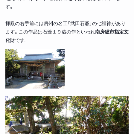
す。
拝殿の右手前には房州の名工「武田石爺」の七福神があり
ます。この作品は石爺１９歳の作といわれ
南房総市指定文
化財
です。