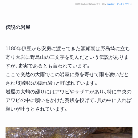
BGM：Southern California（フリーBGM
Youtubeオーディオライブラリ
）
伝説の岩屋
1180年伊豆から安房に渡ってきた源頼朝は野島埼に立ち
寄り大岩に野島山の三文字を刻んだという伝説がありま
すが、史実であるとも言われています。
ここで突然の大雨でこの岩屋に身を寄せて雨を凌いだと
され「頼朝公の隠れ岩」と呼ばれています。
岩屋の大蛸の廻りにはアワビやサザエがあり、特に中央の
アワビの中に願いをかけた賽銭を投げて、貝の中に入れば
願いが叶うとされています。