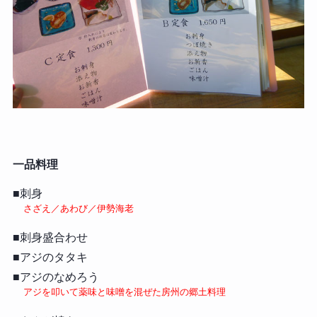
一品料理
■刺身
さざえ／あわび／伊勢海老
■刺身盛合わせ
■アジのタタキ
■アジのなめろう
アジを叩いて薬味と味噌を混ぜた房州の郷土料理