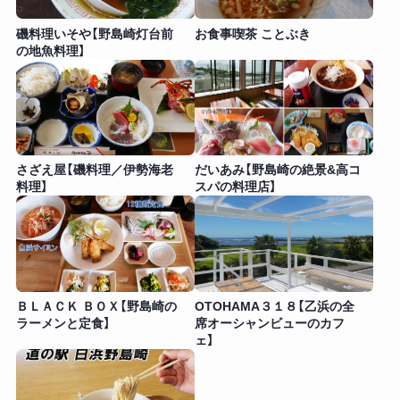
磯料理いそや【野島崎灯台前
お食事喫茶 ことぶき
の地魚料理】
さざえ屋【磯料理／伊勢海老
だいあみ【野島崎の絶景&高コ
料理】
スパの料理店】
ＢＬＡＣＫ ＢＯＸ【野島崎の
OTOHAMA３１８【乙浜の全
ラーメンと定食】
席オーシャンビューのカフ
ェ】