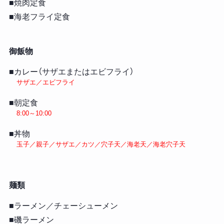
■焼肉定食
■海老フライ定食
御飯物
■カレー（サザエまたはエビフライ）
サザエ／エビフライ
■朝定食
8:00～10:00
■丼物
玉子／親子／サザエ／カツ／穴子天／海老天／海老穴子天
麺類
■ラーメン／チェーシューメン
■磯ラーメン