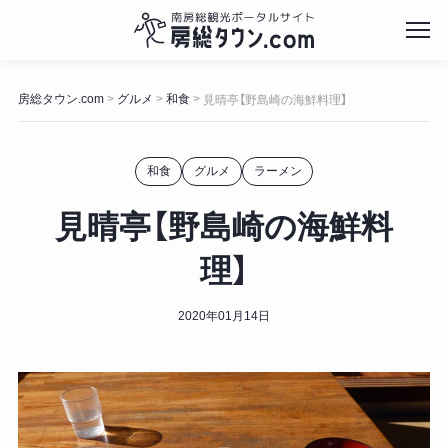
コ
ン
房総タウン.com
グルメ
和食
>
>
>
見晴亭【野島崎の海鮮料理】
テ
ン
ツ
和食
グルメ
ラーメン
へ
ス
キ
見晴亭【野島崎の海鮮料
ッ
プ
理】
2020年01月14日