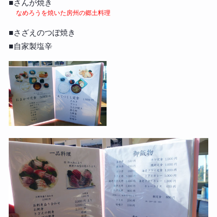
■さんが焼き
なめろうを焼いた房州の郷土料理
■さざえのつぼ焼き
■自家製塩辛