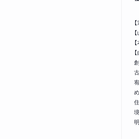
【
【
【