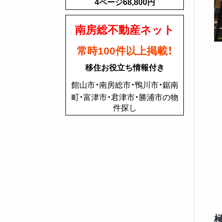
4ページ68,800円
南房総不動産ネット
常時100件以上掲載！
移住お役立ち情報付き
館山市・南房総市・鴨川市・鋸南
町・富津市・君津市・勝浦市の物
件探し