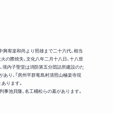
、中興宥楽和尚より照雄まで二十六代、相当
大火の際焼失、文化八年二月十八日、十八世
、境内子聖堂は消防第五分団詰所建設のた
があり、「房州平群竜島村清照山極楽寺現
とあります。
、判事池貝隆、名工桶松らの墓があります。