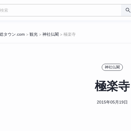
総タウン.com
観光
神社仏閣
極楽寺
>
>
>
神社仏閣
極楽寺
2015年05月19日