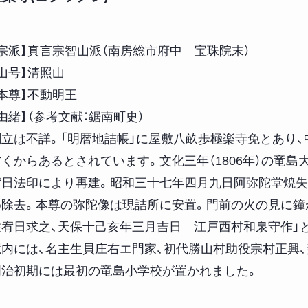
【宗派】真言宗智山派（南房総市府中 宝珠院末）
山号】清照山
本尊】不動明王
由緒】（参考文献：鋸南町史）
創立は不詳。「明暦地詰帳」に屋敷八畝歩極楽寺免とあり
古くからあるとされています。文化三年（1806年）の竜島
宥日法印により再建。昭和三十七年四月九日阿弥陀堂焼失
め除去。本尊の弥陀像は現詰所に安置。門前の火の見に鐘
住宥日求之、天保十己亥年三月吉日 江戸西村和泉守作」
境内には、名主生貝庄右エ門家、初代勝山村助役宗村正興
明治初期には最初の竜島小学校が置かれました。