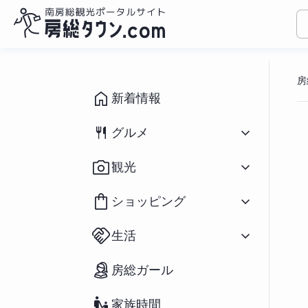
コ
ン
房
テ
ン
新着情報
ツ
へ
グルメ
ス
キ
すべて
（1095）
観光
ッ
和食
（433）
プ
洋食
（310）
すべて
（932）
ショッピング
中華
（79）
イベント
（190）
ラーメン
（282）
祭り
（71）
すべて
（166）
アジアン
（39）
生活
海水浴場
（39）
花
（20）
スイーツ
（196）
釣り
（91）
鮮魚／海産物
（25）
パン
（66）
すべて
（127）
アウトドア・スポーツ
（65）
房総ガール
農産物
（55）
カフェ
（271）
不動産物件
（2）
宿泊
（70）
おみやげ
（73）
房州の食材／郷土料理
（37）
移住関連情報
（27）
ペットと宿泊
（12）
雑貨
（34）
テイクアウト／弁当
（234）
家族時間
街コン・婚活
（23）
道の駅