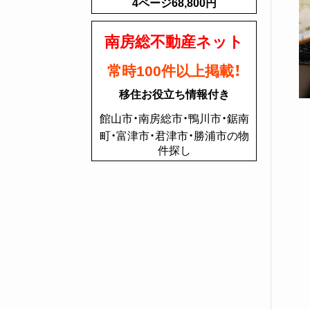
4ページ68,800円
南房総不動産ネット
常時100件以上掲載！
移住お役立ち情報付き
館山市・南房総市・鴨川市・鋸南
町・富津市・君津市・勝浦市の物
件探し