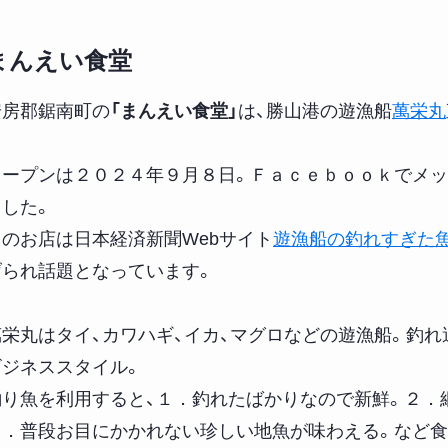
まんえい食堂
安房郡鋸南町の
「まんえい食堂」
は、勝山港の遊漁船
萬栄丸
オープンは２０２４年９月８日。Ｆａｃｅｂｏｏｋでメ
ました。
このお店は日本経済新聞Webサイト
遊漁船の釣れすぎた
げられ話題となっています。
萬栄丸はタイ、カワハギ、イカ、マグロなどの遊漁船。釣
ビジネススタイル。
釣り魚を利用すると、１．釣れたばかりなので新鮮。２．
３．普段お目にかかれない珍しい地魚が味わえる。など