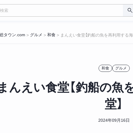
総タウン.com
グルメ
和食
>
>
>
まんえい食堂【釣船の魚を再利用する海
和食
グルメ
まんえい食堂【釣船の魚
堂】
2024年09月16日