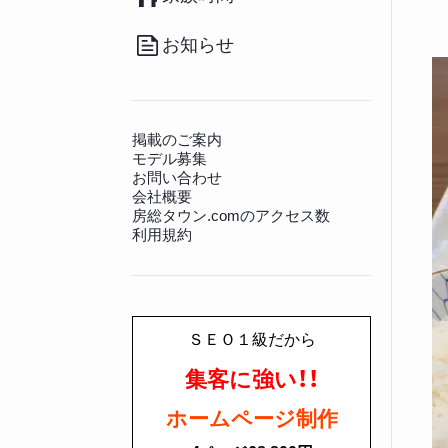
（20）
その他
（36）
南房総のお取り寄せ
（17）
病院
（140）
観光施設
（128）
その他グルメ
（91）
動物病院
（12）
景勝地
（81）
お知らせ
房総の書籍
（27）
文化財
（225）
その他生活情報
（45）
神社仏閣
（649）
掲載のご案内
モデル募集
お問い合わせ
会社概要
房総タウン.comのアクセス数
利用規約
ＳＥＯ１級だから
集客に強い！！
ホームページ制作