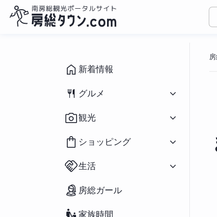
コ
ン
房
テ
ン
新着情報
ツ
へ
グルメ
ス
キ
すべて
（1094）
観光
ッ
和食
（433）
プ
洋食
（309）
すべて
（931）
ショッピング
中華
（79）
イベント
（190）
ラーメン
（282）
祭り
（71）
すべて
（166）
アジアン
（39）
生活
海水浴場
（39）
花
（20）
スイーツ
（196）
釣り
（91）
鮮魚／海産物
（25）
パン
（66）
すべて
（127）
アウトドア・スポーツ
（65）
房総ガール
農産物
（55）
カフェ
（271）
不動産物件
（2）
宿泊
（69）
おみやげ
（73）
房州の食材／郷土料理
（37）
移住関連情報
（27）
ペットと宿泊
（12）
雑貨
（34）
テイクアウト／弁当
（234）
家族時間
街コン・婚活
（23）
道の駅