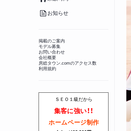
（20）
その他
（36）
南房総のお取り寄せ
（17）
病院
（140）
観光施設
（128）
その他グルメ
（91）
動物病院
（12）
景勝地
（81）
お知らせ
房総の書籍
（27）
文化財
（225）
その他生活情報
（45）
神社仏閣
（649）
掲載のご案内
モデル募集
お問い合わせ
会社概要
房総タウン.comのアクセス数
利用規約
ＳＥＯ１級だから
集客に強い！！
ホームページ制作