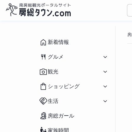
コ
ン
房
テ
ン
新着情報
ツ
へ
グルメ
ス
キ
すべて
（1094）
観光
ッ
和食
（433）
プ
洋食
（309）
すべて
（931）
ショッピング
中華
（79）
イベント
（190）
ラーメン
（282）
祭り
（71）
すべて
（166）
アジアン
（39）
生活
海水浴場
（39）
花
（20）
スイーツ
（196）
釣り
（91）
鮮魚／海産物
（25）
パン
（66）
すべて
（127）
アウトドア・スポーツ
（65）
房総ガール
農産物
（55）
カフェ
（271）
不動産物件
（2）
宿泊
（69）
おみやげ
（73）
房州の食材／郷土料理
（37）
移住関連情報
（27）
ペットと宿泊
（12）
雑貨
（34）
テイクアウト／弁当
（234）
家族時間
街コン・婚活
（23）
道の駅