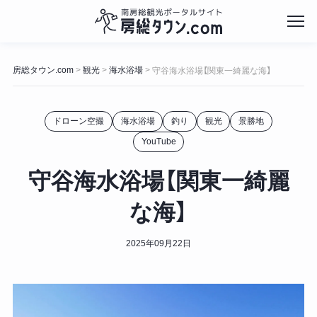
コ
ン
房総タウン.com
観光
海水浴場
>
>
>
守谷海水浴場【関東一綺麗な海】
テ
ン
ツ
ドローン空撮
海水浴場
釣り
観光
景勝地
へ
ス
YouTube
キ
ッ
守谷海水浴場【関東一綺麗
プ
な海】
2025年09月22日