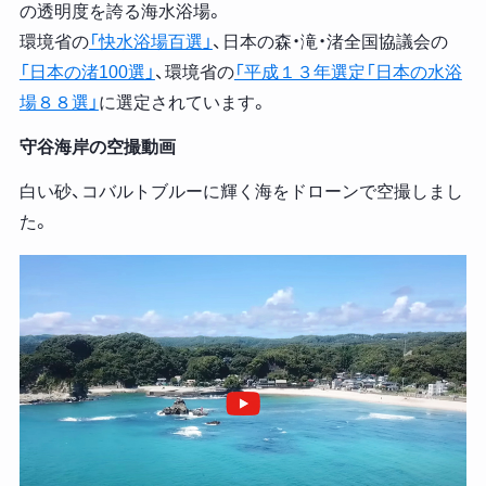
の透明度を誇る海水浴場。
環境省の
「快水浴場百選」
、日本の森・滝・渚全国協議会の
「日本の渚100選」
、環境省の
「平成１３年選定「日本の水浴
場８８選」
に選定されています。
守谷海岸の空撮動画
白い砂、コバルトブルーに輝く海をドローンで空撮しまし
た。