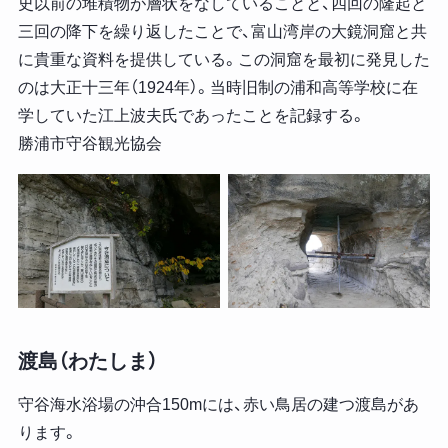
史以前の堆積物が層状をなしていることと、四回の隆起と
三回の降下を繰り返したことで、富山湾岸の大鏡洞窟と共
に貴重な資料を提供している。この洞窟を最初に発見した
のは大正十三年（1924年）。当時旧制の浦和高等学校に在
学していた江上波夫氏であったことを記録する。
勝浦市守谷観光協会
渡島（わたしま）
守谷海水浴場の沖合150mには、赤い鳥居の建つ渡島があ
ります。