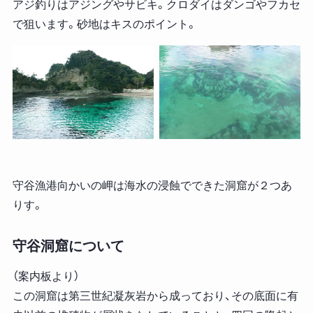
アジ釣りはアジングやサビキ。クロダイはダンゴやフカセ
で狙います。砂地はキスのポイント。
守谷漁港向かいの岬は海水の浸蝕でできた洞窟が２つあ
りす。
守谷洞窟について
（案内板より）
この洞窟は第三世紀凝灰岩から成っており、その底面に有