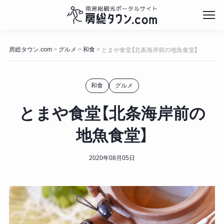
コ
ン
房総タウン.com
グルメ
和食
>
>
>
とまや食堂【北条海岸前の地魚食堂】
テ
ン
ツ
和食
グルメ
へ
ス
キ
とまや食堂【北条海岸前の
ッ
プ
地魚食堂】
2020年08月05日