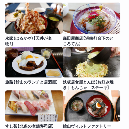
永家（はるかや）【天丼が名
森田屋商店【洲崎灯台下のと
物！】
ころてん】
旅路【館山のランチと居酒屋】
鉄板居食屋とんぼ【お好み焼
き｜もんじゃ｜ステーキ】
すし甚【北条の老舗寿司店】
館山ヴィルトファクトリー