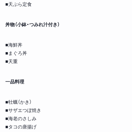
■天ぷら定食
丼物（小鉢・つみれ汁付き）
■海鮮丼
■まぐろ丼
■天重
一品料理
■牡蠣（かき）
■サザエつぼ焼き
■海老のさしみ
■タコの唐揚げ