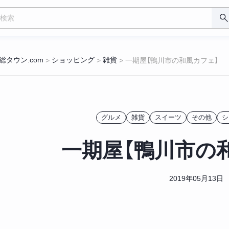
総タウン.com
ショッピング
雑貨
>
>
>
一期屋【鴨川市の和風カフェ】
グルメ
雑貨
スイーツ
その他
シ
一期屋【鴨川市の
2019年05月13日