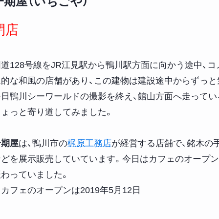
一期屋（いちごや）
閉店
国道128号線をJR江見駅から鴨川駅方面に向かう途中、
象的な和風の店舗があり、この建物は建設途中からずっと
今日鴨川シーワールドの撮影を終え、館山方面へ走ってい
ちょっと寄り道してみました。
一期屋
は、鴨川市の
梶原工務店
が経営する店舗で、銘木の
などを展示販売していています。今日はカフェのオープ
賑わっていました。
カフェのオープンは2019年5月12日