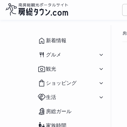
コ
ン
房
テ
ン
新着情報
ツ
へ
グルメ
ス
キ
すべて
（1094）
観光
ッ
和食
（433）
プ
洋食
（309）
すべて
（931）
ショッピング
中華
（79）
イベント
（190）
ラーメン
（282）
祭り
（71）
すべて
（166）
アジアン
（39）
生活
海水浴場
（39）
花
（20）
スイーツ
（196）
釣り
（91）
鮮魚／海産物
（25）
パン
（66）
すべて
（127）
アウトドア・スポーツ
（65）
房総ガール
農産物
（55）
カフェ
（271）
不動産物件
（2）
宿泊
（69）
おみやげ
（73）
房州の食材／郷土料理
（37）
移住関連情報
（27）
ペットと宿泊
（12）
雑貨
（34）
テイクアウト／弁当
（234）
家族時間
街コン・婚活
（23）
道の駅