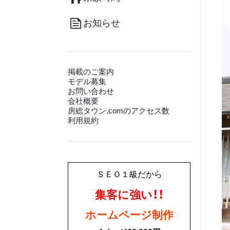
（20）
その他
（36）
南房総のお取り寄せ
（17）
病院
（140）
観光施設
（128）
その他グルメ
（91）
動物病院
（12）
景勝地
（81）
お知らせ
房総の書籍
（27）
文化財
（225）
その他生活情報
（45）
神社仏閣
（649）
掲載のご案内
モデル募集
お問い合わせ
会社概要
房総タウン.comのアクセス数
利用規約
ＳＥＯ１級だから
集客に強い！！
ホームページ制作