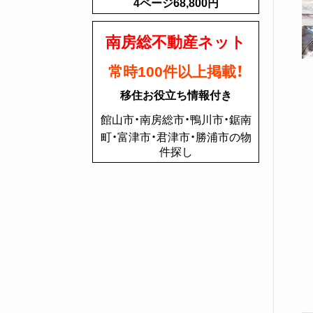
4ページ68,800円
南房総不動産ネット
常時100件以上掲載！
移住お役立ち情報付き
館山市・南房総市・鴨川市・鋸南
町・富津市・君津市・勝浦市の物
件探し