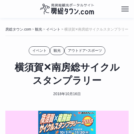
コ
ン
房総タウン.com
観光
イベント
横須賀✕南房総サイクルスタンプラリー
>
>
>
テ
ン
ツ
イベント
観光
アウトドア・スポーツ
へ
ス
キ
横須賀✕南房総サイクル
ッ
プ
スタンプラリー
2018年10月16日