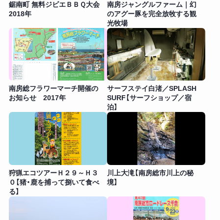
鋸南町 無料ジビエＢＢＱ大会
南房ジャングルファーム｜幻
2018年
のアグー豚を完全放牧する観
光牧場
南房総フラワーマーチ開催の
サーフステイ白渚／SPLASH
お知らせ 2017年
SURF【サーフショップ／宿
泊】
狩猟エコツアーＨ２９～Ｈ３
川上大滝【南房総市川上の秘
０【猪・鹿を捕って捌いて食べ
境】
る】