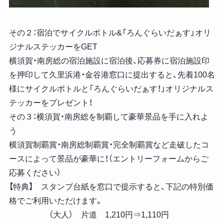
その２：宿泊でサイクルボトル&「ろんぐらいだぁす」オリ
ジナルステッカーをGET
横須賀・南房総の宿泊施設に宿泊後、応募券に宿泊施設印
を押印して久里浜港・金谷港窓口に提出すると、先着100名
様にサイクルボトルと「ろんぐらいだぁす！」オリジナルス
テッカーをプレゼント！
その３：横須賀・南房総を制覇して豪華景品を手に入れよ
う
横須賀制覇賞・南房総制覇賞・完全制覇賞など走破したコ
ースによって景品が豪華に！（エントリーフォームからご
応募ください）
【特典】 スタンプ台紙を窓口で提示すると、下記の特別価
格でご利用いただけます。
（大人） 片道 1,210円⇒1,110円