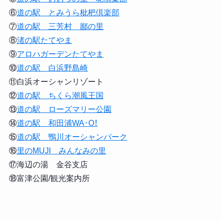
⑥
道の駅 とみうら枇杷倶楽部
⑦
道の駅 三芳村 鄙の里
⑧
渚の駅たてやま
⑨
アロハガーデンたてやま
⑩
道の駅 白浜野島崎
⑪白浜オーシャンリゾート
⑫
道の駅 ちくら潮風王国
⑬
道の駅 ローズマリー公園
⑭
道の駅 和田浦WA･O！
⑮
道の駅 鴨川オーシャンパーク
⑯
里のMUJI みんなみの里
⑰海辺の湯 金谷支店
⑱富津公園/観光案内所