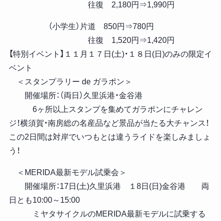
往復 2,180円⇒1,990円
（小学生）片道 850円⇒780円
往復 1,520円⇒1,420円
【特別イベント】１１月１７日(土)・１８日(日)のみの限定イ
ベント
＜スタンプラリー de ガラポン＞
開催場所：（両日）久里浜港・金谷港
6ヶ所以上スタンプを集めてガラポンにチャレン
ジ！横須賀・南房総の名産品など景品が当たる大チャンス！
この2日間は対岸でいつもとは違うライドを楽しみましょ
う！
＜MERIDA最新モデル試乗会＞
開催場所：17日(土)久里浜港 １8日(日)金谷港 両
日とも10:00～15:00
ミヤタサイクルのMERIDA最新モデルに試乗する