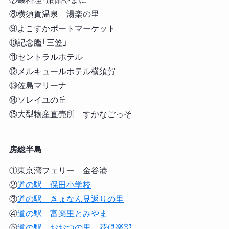
⑧横須賀温泉 湯楽の里
⑨よこすかポートマーケット
⑩記念艦「三笠」
⑪セントラルホテル
⑫メルキュールホテル横須賀
⑬佐島マリーナ
⑭ソレイユの丘
⑮大型物産直売所 すかなごっそ
房総半島
①東京湾フェリー 金谷港
②
道の駅 保田小学校
③
道の駅 きょなん見返りの里
④
道の駅 富楽里とみやま
⑤
道の駅 おおつの里 花倶楽部