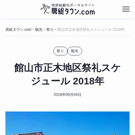
コ
ン
房総タウン.com
観光
祭り
館山市正木地区祭礼スケジュール 2018年
>
>
>
テ
ン
ツ
祭り
観光
へ
ス
キ
館山市正木地区祭礼スケ
ッ
プ
ジュール 2018年
2018年09月04日