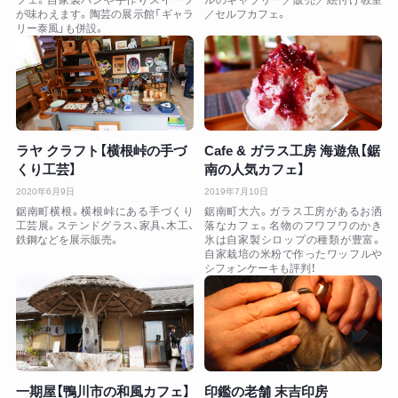
が味わえます。陶芸の展示館「ギャラ
／セルフカフェ。
リー泰風」も併設。
ラヤ クラフト【横根峠の手づ
Cafe & ガラス工房 海遊魚【鋸
くり工芸】
南の人気カフェ】
2020年6月9日
2019年7月10日
鋸南町横根。横根峠にある手づくり
鋸南町大六。ガラス工房があるお洒
工芸展。ステンドグラス、家具、木工、
落なカフェ。名物のフワフワのかき
鉄鋼などを展示販売。
氷は自家製シロップの種類が豊富。
自家栽培の米粉で作ったワッフルや
シフォンケーキも評判！
一期屋【鴨川市の和風カフェ】
印鑑の老舗 末吉印房