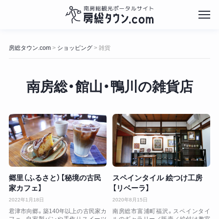
コ
ン
房総タウン.com
ショッピング
雑貨
>
>
テ
ン
ツ
南房総・館山・鴨川の雑貨店
へ
ス
キ
ッ
プ
郷里（ふるさと）【秘境の古民
スペインタイル 絵つけ工房
家カフェ】
【リベーラ】
2022年1月18日
2020年8月15日
君津市向郷。築140年以上の古民家カ
南房総市富浦町福沢。スペインタイ
フェ。自家製パンや手作りスイーツ
ルのギャラリー／販売／絵付け教室