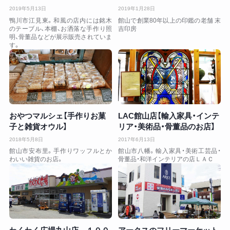
2019年5月13日
2019年1月28日
鴨川市江見東。和風の店内には銘木
館山で創業80年以上の印鑑の老舗 末
のテーブル、本棚、お洒落な手作り照
吉印房
明、骨董品などが展示販売されていま
す。
おやつマルシェ【手作りお菓
LAC館山店【輸入家具・インテ
子と雑貨オウル】
リア・美術品・骨董品のお店】
2018年5月8日
2017年6月13日
館山市安布里。手作りワッフルとか
館山市八幡。輸入家具・美術工芸品・
わいい雑貨のお店。
骨董品・和洋インテリアの店ＬＡＣ