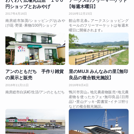
わくわく広場丸山店 １００
アークスのフリーマーケット
円ショップとおみやげ
【毎週木曜日】
2017年4月16日
2016年12月15日
南房総市加茂/ショッピング/おみや
館山市北条。アークスショッピング
げ/花･野菜･果物/100円ショップ
モールのフリーマーケットは毎週木
曜日に開催されます。
アンのともだち 手作り雑貨
里のMUJI みんなみの里【無印
の展示と販売
良品の複合観光施設】
2016年11月11日
2016年9月4日
南房総市白浜町/生活/アンのともだち
鴨川市宮山。地元農産物販売・地元農
産物を使ったカフェ・無印良品（日用
品）・里山デッキ・図書室・イチゴ狩り
などの複合観光施設。