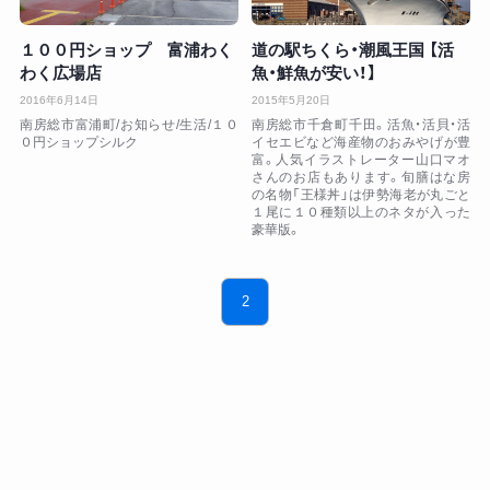
１００円ショップ 富浦わく
道の駅ちくら・潮風王国 【活
わく広場店
魚・鮮魚が安い！】
2016年6月14日
2015年5月20日
南房総市富浦町/お知らせ/生活/１０
南房総市千倉町千田。活魚・活貝・活
０円ショップシルク
イセエビなど海産物のおみやげが豊
富。人気イラストレーター山口マオ
さんのお店もあります。旬膳はな房
の名物「王様丼」は伊勢海老が丸ごと
１尾に１０種類以上のネタが入った
豪華版。
投
2
稿
の
ペ
ー
ジ