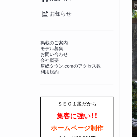
（20）
その他
（36）
南房総のお取り寄せ
（17）
病院
（140）
観光施設
（128）
その他グルメ
（91）
動物病院
（12）
景勝地
（81）
お知らせ
房総の書籍
（27）
文化財
（225）
その他生活情報
（45）
神社仏閣
（649）
掲載のご案内
モデル募集
お問い合わせ
会社概要
房総タウン.comのアクセス数
利用規約
ＳＥＯ１級だから
集客に強い！！
ホームページ制作