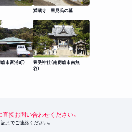
満蔵寺 里見氏の墓
房総市富浦町）
豊受神社（南房総市南無
谷）
に直接お問い合わせください。
下記までご連絡ください。