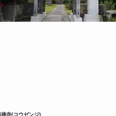
興禅寺(コウゼンジ)