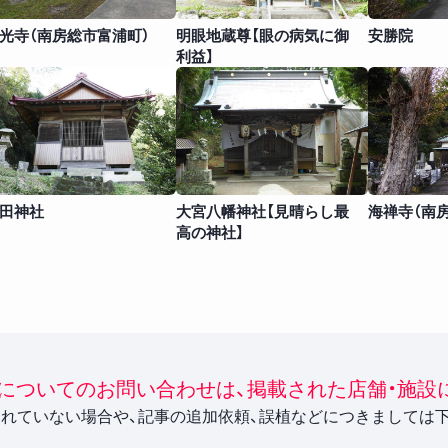
光寺（南房総市富浦町）
明眼地蔵尊【眼の病気に御
安勝院
利益】
田神社
大宮八幡神社【見晴らし最
海禅寺（南
高の神社】
についてのお問い合わせは、掲載された店舗・施設
れていない場合や、記事の追加依頼、誤植などにつきましては