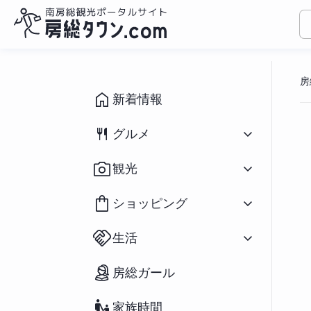
コ
ン
房
テ
ン
新着情報
ツ
へ
グルメ
ス
キ
すべて
（1095）
観光
ッ
和食
（433）
プ
洋食
（310）
すべて
（932）
ショッピング
中華
（79）
イベント
（190）
ラーメン
（282）
祭り
（71）
すべて
（166）
アジアン
（39）
生活
海水浴場
（39）
花
（20）
スイーツ
（196）
釣り
（91）
鮮魚／海産物
（25）
パン
（66）
すべて
（127）
アウトドア・スポーツ
（65）
房総ガール
農産物
（55）
カフェ
（271）
不動産物件
（2）
宿泊
（70）
おみやげ
（73）
房州の食材／郷土料理
（37）
移住関連情報
（27）
ペットと宿泊
（12）
雑貨
（34）
テイクアウト／弁当
（234）
家族時間
街コン・婚活
（23）
道の駅