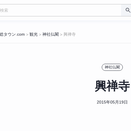
総タウン.com
観光
神社仏閣
興禅寺
>
>
>
神社仏閣
興禅寺
2015年05月19日