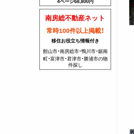
4ページ68,800円
南房総不動産ネット
常時100件以上掲載！
移住お役立ち情報付き
館山市・南房総市・鴨川市・鋸南
町・富津市・君津市・勝浦市の物
件探し