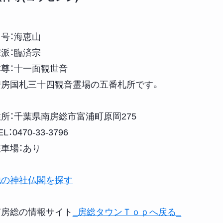
山号：海恵山
宗派：臨済宗
本尊：十一面観世音
安房国札三十四観音霊場の五番札所です。
住所：千葉県南房総市富浦町原岡275
EL：0470-33-3796
駐車場：あり
他の神社仏閣を探す
南房総の情報サイト
_房総タウンＴｏｐへ戻る_