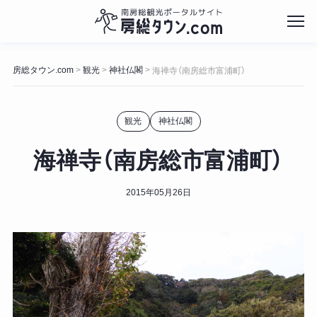
コ
ン
房総タウン.com
観光
神社仏閣
>
>
>
海禅寺（南房総市富浦町）
テ
ン
ツ
観光
神社仏閣
へ
ス
キ
海禅寺（南房総市富浦町）
ッ
プ
2015年05月26日