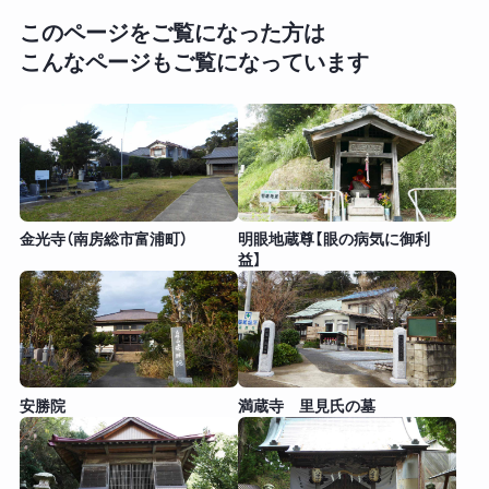
このページをご覧になった方は
こんなページもご覧になっています
金光寺（南房総市富浦町）
明眼地蔵尊【眼の病気に御利
益】
安勝院
満蔵寺 里見氏の墓