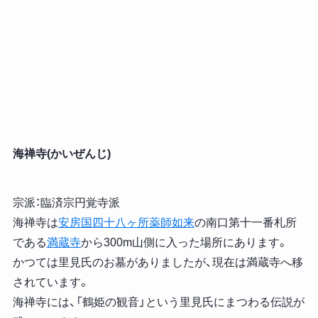
海禅寺(かいぜんじ)
宗派：臨済宗円覚寺派
海禅寺は
安房国四十八ヶ所薬師如来
の南口第十一番札所
である
満蔵寺
から300m山側に入った場所にあります。
かつては里見氏のお墓がありましたが、現在は満蔵寺へ移
されています。
海禅寺には、「鶴姫の観音」という里見氏にまつわる伝説が