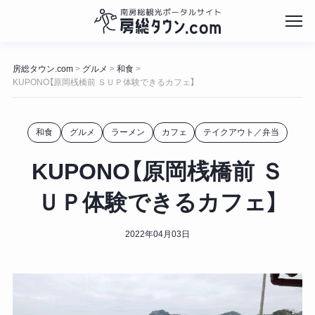
コ
ン
房総タウン.com
グルメ
和食
>
>
>
テ
KUPONO【原岡桟橋前 ＳＵＰ体験できるカフェ】
ン
ツ
へ
和食
グルメ
ラーメン
カフェ
テイクアウト／弁当
ス
キ
KUPONO【原岡桟橋前 Ｓ
ッ
プ
ＵＰ体験できるカフェ】
2022年04月03日