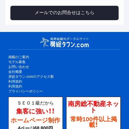
メールでのお問合せはこちら
掲載のご案内
モデル募集
お問い合わせ
会社概要
房総タウン.comのアクセス数
利用規約
利用規約
プライバシーポリシー
南房総不動産ネッ
ＳＥＯ１級だから
ト
集客に強い！！
常時100件以上掲
ホームページ制作
載！
4ページ68,800円