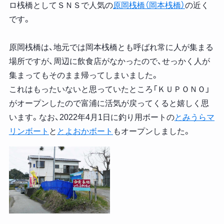
ロ桟橋としてＳＮＳで人気の
原岡桟橋（岡本桟橋）
の近く
です。
原岡桟橋は、地元では岡本桟橋とも呼ばれ常に人が集まる
場所ですが、周辺に飲食店がなかったので、せっかく人が
集まってもそのまま帰ってしまいました。
これはもったいないと思っていたところ「ＫＵＰＯＮＯ」
がオープンしたので富浦に活気が戻ってくると嬉しく思
います。なお、2022年4月1日に釣り用ボートの
とみうらマ
リンボート
と
とよおかボート
もオープンしました。