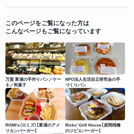
このページをご覧になった方は
こんなページもご覧になっています
万賀 富浦の手作りパン／ケー
NPO法人生活自立研究会の手
キ／和菓子
づくりパン
ROMI’s（ロミズ）【富浦のアメ
Ricks’ Grill House【原岡桟橋
リカンバーガー】
のジビエバーガー】