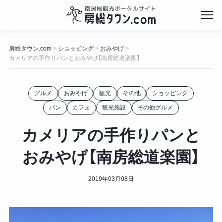
コ
ン
房総タウン.com
ショッピング
おみやげ
>
>
>
テ
カメリアの手作りパンとおみやげ【南房総道楽園】
ン
ツ
へ
グルメ
おみやげ
観光
その他
ショッピング
ス
キ
パン
カフェ
観光施設
その他グルメ
ッ
プ
カメリアの手作りパンと
おみやげ【南房総道楽園】
2019年03月08日