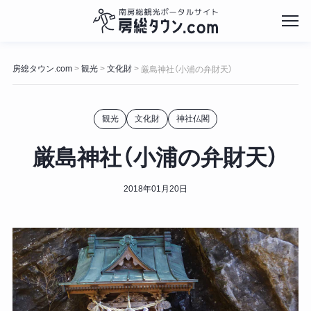
コ
ン
房総タウン.com
観光
文化財
>
>
>
厳島神社（小浦の弁財天）
テ
ン
ツ
観光
文化財
神社仏閣
へ
ス
キ
厳島神社（小浦の弁財天）
ッ
プ
2018年01月20日