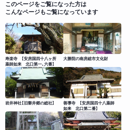
このページをご覧になった方は
こんなページもご覧になっています
寿楽寺 【安房国四十八ヶ所
大勝院の南房総市文化財
薬師如来 北口第一、六番】
岩井神社【旧磐井郷の総社】
善導寺 【安房国四十八薬師
如来 北口第二番】