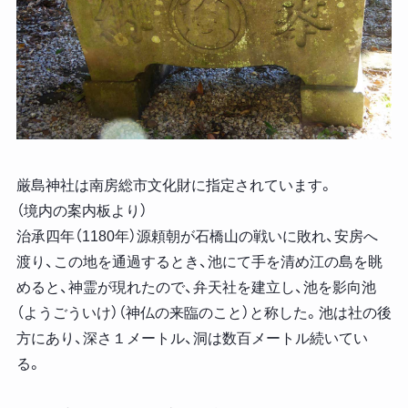
厳島神社は南房総市文化財に指定されています。
（境内の案内板より）
治承四年（1180年）源頼朝が石橋山の戦いに敗れ、安房へ
渡り、この地を通過するとき、池にて手を清め江の島を眺
めると、神霊が現れたので、弁天社を建立し、池を影向池
（ようごういけ）（神仏の来臨のこと）と称した。池は社の後
方にあり、深さ１メートル、洞は数百メートル続いてい
る。