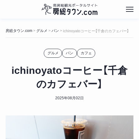
コ
ン
房総タウン.com
グルメ
パン
>
>
>
ichinoyatoコーヒー【千倉のカフェバー】
テ
ン
ツ
グルメ
パン
カフェ
へ
ス
キ
ichinoyatoコーヒー【千倉
ッ
プ
のカフェバー】
2025年08月02日