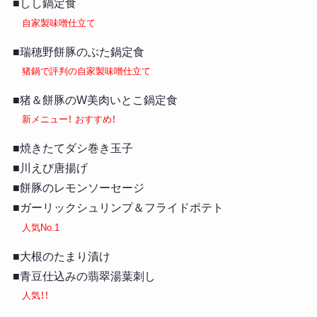
■しし鍋定食
自家製味噌仕立て
■瑞穂野餅豚のぶた鍋定食
猪鍋で評判の自家製味噌仕立て
■猪＆餅豚のW美肉いとこ鍋定食
新メニュー！ おすすめ！
■焼きたてダシ巻き玉子
■川えび唐揚げ
■餅豚のレモンソーセージ
■ガーリックシュリンプ＆フライドポテト
人気No.1
■大根のたまり漬け
■青豆仕込みの翡翠湯葉刺し
人気！！