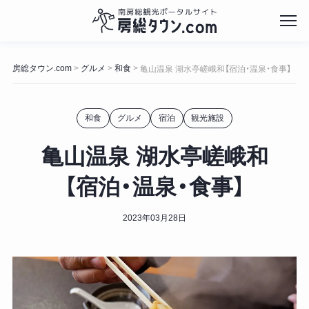
コ
ン
房総タウン.com
グルメ
和食
>
>
>
亀山温泉 湖水亭嵯峨和【宿泊・温泉・食事】
テ
ン
ツ
和食
グルメ
宿泊
観光施設
へ
ス
キ
亀山温泉 湖水亭嵯峨和
ッ
プ
【宿泊・温泉・食事】
2023年03月28日