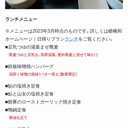
ランチメニュー
※メニューは2023年3月時点のものです。詳しくは嵯峨和
ホームページ｜日帰りプラン
ランチ
をご覧ください。
■豆乳つゆの湯葉まぜ蕎麦
蕎麦つゆと豆乳を、翡翠湯葉、更科蕎麦と混ぜて味わう
■鉄板味噌焼ハンバーグ
花開く味噌の風味！バター添え（数量限定）
■鮎の塩焼き定食
■鮎と山女の塩焼き定食
■餅豚のローストガーリック焼き定食
■鴨鍋定食
醤油仕立て