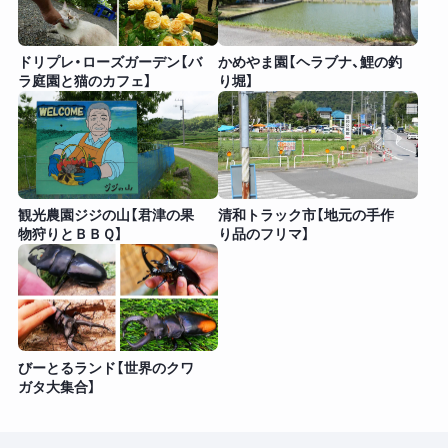
ドリプレ・ローズガーデン【バ
かめやま園【ヘラブナ、鯉の釣
ラ庭園と猫のカフェ】
り堀】
観光農園ジジの山【君津の果
清和トラック市【地元の手作
物狩りとＢＢＱ】
り品のフリマ】
びーとるランド【世界のクワ
ガタ大集合】