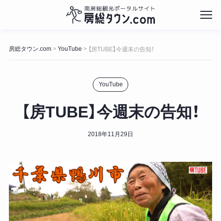
コ
ン
房総タウン.com
>
YouTube
>
【房TUBE】今週末の告知！
テ
ン
ツ
YouTube
へ
ス
キ
【房TUBE】今週末の告知！
ッ
プ
2018年11月29日