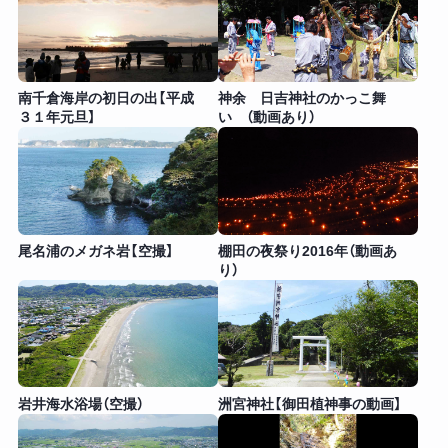
南千倉海岸の初日の出【平成
神余 日吉神社のかっこ舞
３１年元旦】
い （動画あり）
尾名浦のメガネ岩【空撮】
棚田の夜祭り2016年（動画あ
り）
岩井海水浴場（空撮）
洲宮神社【御田植神事の動画】