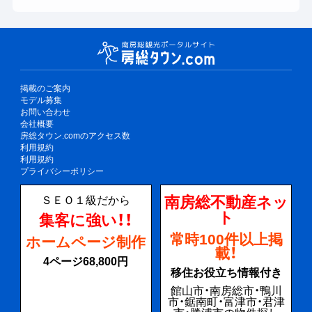
掲載のご案内
モデル募集
お問い合わせ
会社概要
房総タウン.comのアクセス数
利用規約
利用規約
プライバシーポリシー
南房総不動産ネッ
ＳＥＯ１級だから
ト
集客に強い！！
常時100件以上掲
ホームページ制作
載！
4ページ68,800円
移住お役立ち情報付き
館山市・南房総市・鴨川
市・鋸南町・富津市・君津