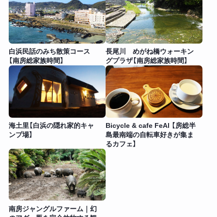
白浜民話のみち散策コース
長尾川 めがね橋ウォーキン
【南房総家族時間】
グプラザ【南房総家族時間】
海土里【白浜の隠れ家的キャ
Bicycle & cafe FeAl 【房総半
ンプ場】
島最南端の自転車好きが集ま
るカフェ】
南房ジャングルファーム｜幻