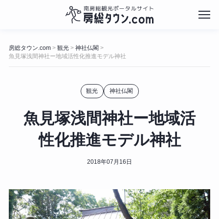
コ
ン
房総タウン.com
観光
神社仏閣
>
>
>
テ
魚見塚浅間神社ー地域活性化推進モデル神社
ン
ツ
へ
観光
神社仏閣
ス
キ
魚見塚浅間神社ー地域活
ッ
プ
性化推進モデル神社
2018年07月16日