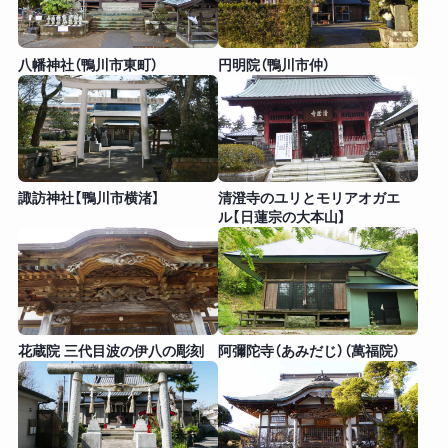
八幡神社（鴨川市東町）
円明院（鴨川市仲）
諏訪神社【鴨川市横渚】
清澄寺のユリとモリアオガエ
ル【日蓮宗の大本山】
花蔵院 三代目波の伊八の彫刻
阿彌陀寺（あみだじ）（萬福院）