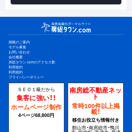
掲載のご案内
モデル募集
お問い合わせ
会社概要
房総タウン.comのアクセス数
利用規約
利用規約
プライバシーポリシー
南房総不動産ネッ
ＳＥＯ１級だから
ト
集客に強い！！
常時100件以上掲
ホームページ制作
載！
4ページ68,800円
移住お役立ち情報付き
館山市・南房総市・鴨川