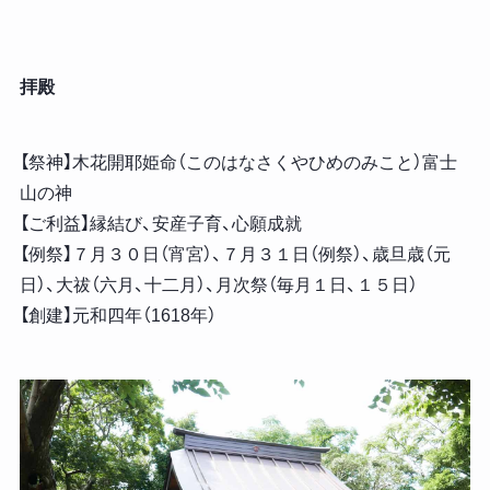
拝殿
【祭神】木花開耶姫命（このはなさくやひめのみこと）富士
山の神
【ご利益】縁結び、安産子育、心願成就
【例祭】７月３０日（宵宮）、７月３１日（例祭）、歳旦歳（元
日）、大祓（六月、十二月）、月次祭（毎月１日、１５日）
【創建】元和四年（1618年）