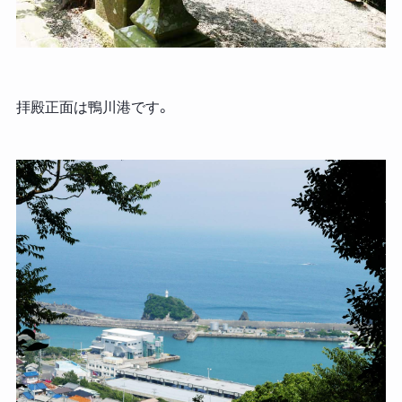
拝殿正面は鴨川港です。