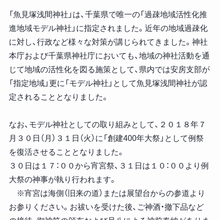
「魚見塚浅間神社」は、千葉県で唯一の「過疎地域活性化推
進地域モデル神社」に指定されました。近年の地域過疎化
に対し、行政など様々な対策が講じられてきました。神社
本庁および千葉県神社庁においても、地域の神社活動を通
じて地域の活性化を図る施策として、県内では安房支部が
「指定地域」更に「モデル神社」として魚見塚浅間神社が認
定されることとなりました。
なお、モデル神社としての取り組みとして、２０１８年７
月３０日（月）３１日（火）に「創建400年大祭」として例祭
を復活させることとなりました。
３０日は１７：００から宵宮祭、３１日は１０：００より例
大祭の神事が執り行われます。
※宵宮は海側（旧来の道）または展望台からの参道より
お参りください。お祓いを受けた後、ご神酒・撤下品など