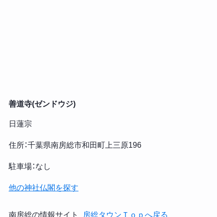
善道寺(ゼンドウジ)
日蓮宗
住所：千葉県南房総市和田町上三原196
駐車場：なし
他の神社仏閣を探す
南房総の情報サイト
_房総タウンＴｏｐへ戻る_