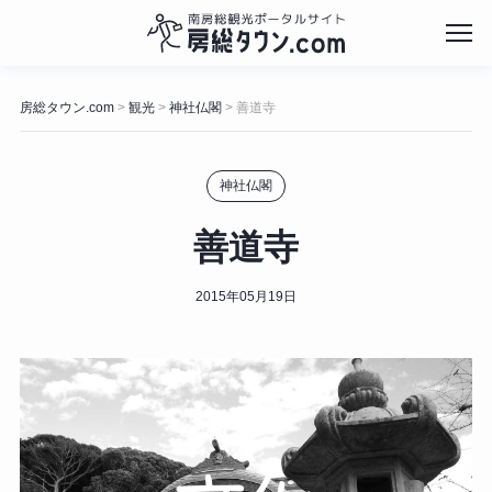
コ
ン
房総タウン.com
観光
神社仏閣
善道寺
>
>
>
テ
ン
ツ
神社仏閣
へ
ス
キ
善道寺
ッ
プ
2015年05月19日