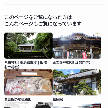
このページをご覧になった方は
こんなページもご覧になっています
八幡神社【南房総市沼｜旧沼
正文寺（補陀洛山 普門寺）
村の村社】
真言院の地獄絵図
威徳院