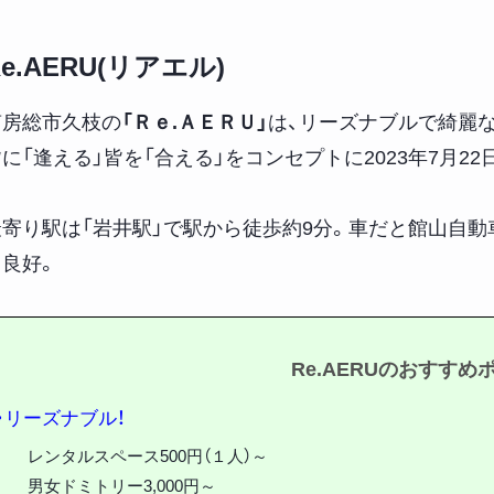
Re.AERU(リアエル)
南房総市久枝の
「Ｒｅ.ＡＥＲＵ」
は、リーズナブルで綺麗
に「逢える」皆を「合える」をコンセプトに2023年7月2
最寄り駅は「岩井駅」で駅から徒歩約9分。車だと館山自動車
ス良好。
Re.AERUのおすすめ
・リーズナブル！
レンタルスペース500円（１人）～
男女ドミトリー3,000円～