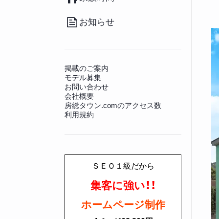
（20）
その他
（36）
南房総のお取り寄せ
（17）
病院
（140）
観光施設
（128）
その他グルメ
（91）
動物病院
（12）
景勝地
（81）
お知らせ
房総の書籍
（27）
文化財
（225）
その他生活情報
（45）
神社仏閣
（649）
掲載のご案内
モデル募集
お問い合わせ
会社概要
房総タウン.comのアクセス数
利用規約
ＳＥＯ１級だから
集客に強い！！
ホームページ制作