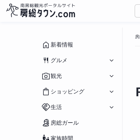
コ
ン
房
テ
ン
新着情報
ツ
へ
グルメ
ス
キ
すべて
（1094）
観光
ッ
和食
（433）
プ
洋食
（309）
すべて
（931）
ショッピング
中華
（79）
イベント
（190）
ラーメン
（282）
祭り
（71）
すべて
（166）
アジアン
（39）
生活
海水浴場
（39）
花
（20）
スイーツ
（196）
釣り
（91）
鮮魚／海産物
（25）
パン
（66）
すべて
（127）
アウトドア・スポーツ
（65）
房総ガール
農産物
（55）
カフェ
（271）
不動産物件
（2）
宿泊
（69）
おみやげ
（73）
房州の食材／郷土料理
（37）
移住関連情報
（27）
ペットと宿泊
（12）
雑貨
（34）
テイクアウト／弁当
（234）
家族時間
街コン・婚活
（23）
道の駅