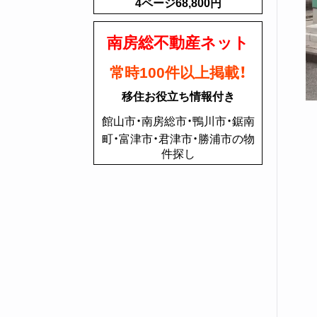
4ページ68,800円
南房総不動産ネット
常時100件以上掲載！
移住お役立ち情報付き
館山市・南房総市・鴨川市・鋸南
町・富津市・君津市・勝浦市の物
件探し