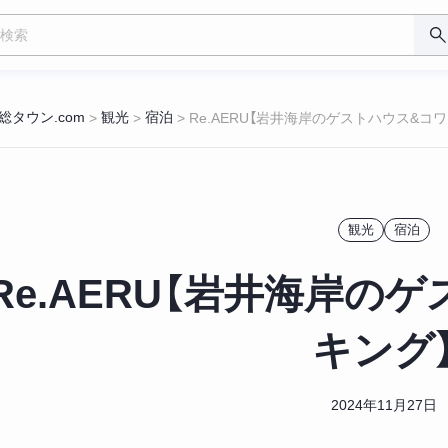
総タウン.com
観光
宿泊
>
>
>
Re.AERU【岩井海岸のゲストハウス&コ
観光
宿泊
Re.AERU【岩井海岸の
キング
2024年11月27日