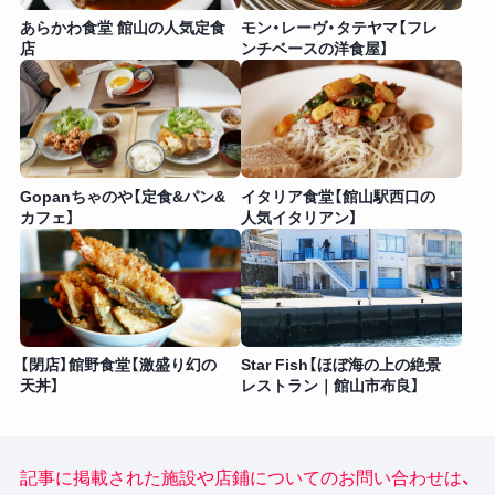
あらかわ食堂 館山の人気定食
モン・レーヴ・タテヤマ【フレ
店
ンチベースの洋食屋】
Gopanちゃのや【定食&パン&
イタリア食堂【館山駅西口の
カフェ】
人気イタリアン】
【閉店】館野食堂【激盛り幻の
Star Fish【ほぼ海の上の絶景
天丼】
レストラン｜館山市布良】
記事に掲載された施設や店鋪についてのお問い合わせは、