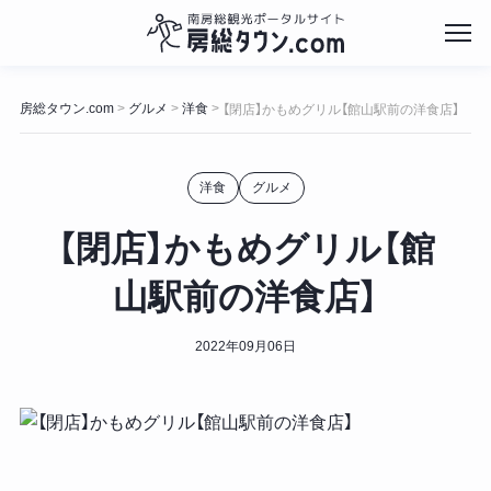
コ
ン
房総タウン.com
グルメ
洋食
>
>
>
【閉店】かもめグリル【館山駅前の洋食店】
テ
ン
ツ
洋食
グルメ
へ
ス
キ
【閉店】かもめグリル【館
ッ
プ
山駅前の洋食店】
2022年09月06日