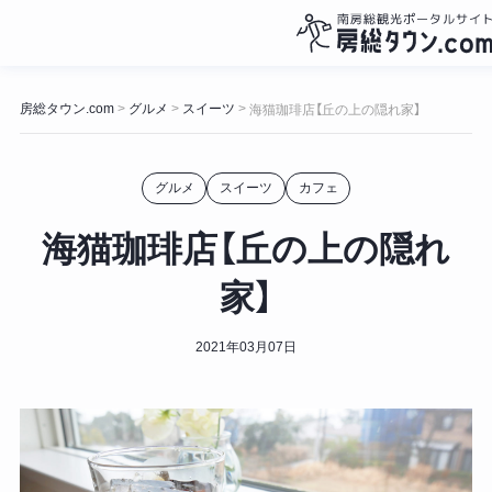
コ
ン
房総タウン.com
グルメ
スイーツ
>
>
>
海猫珈琲店【丘の上の隠れ家】
テ
ン
ツ
グルメ
スイーツ
カフェ
へ
ス
キ
海猫珈琲店【丘の上の隠れ
ッ
プ
家】
2021年03月07日