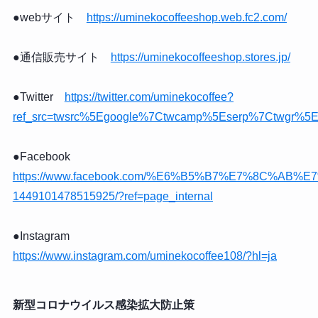
●webサイト
https://uminekocoffeeshop.web.fc2.com/
●通信販売サイト
https://uminekocoffeeshop.stores.jp/
●Twitter
https://twitter.com/uminekocoffee?
ref_src=twsrc%5Egoogle%7Ctwcamp%5Eserp%7Ctwgr%5E
●Facebook
https://www.facebook.com/%E6%B5%B7%E7%8C%AB
1449101478515925/?ref=page_internal
●Instagram
https://www.instagram.com/uminekocoffee108/?hl=ja
新型コロナウイルス感染拡大防止策