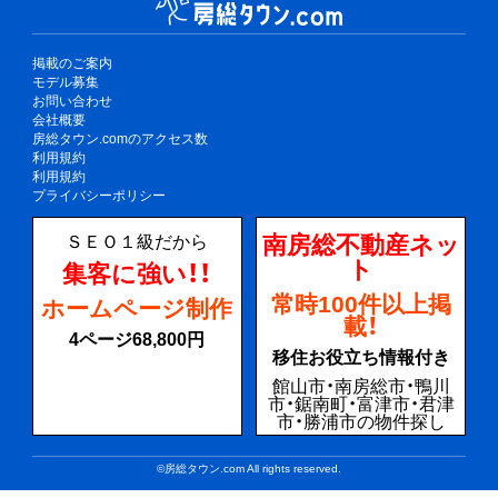
掲載のご案内
モデル募集
お問い合わせ
会社概要
房総タウン.comのアクセス数
利用規約
利用規約
プライバシーポリシー
南房総不動産ネッ
ＳＥＯ１級だから
ト
集客に強い！！
常時100件以上掲
ホームページ制作
載！
4ページ68,800円
移住お役立ち情報付き
館山市・南房総市・鴨川
市・鋸南町・富津市・君津
市・勝浦市の物件探し
©房総タウン.com All rights reserved.