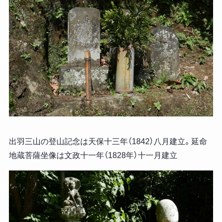
出羽三山の登山記念は天保十三年（1842）八月建立。延命
地蔵菩薩坐像は文政十一年（1828年）十一月建立