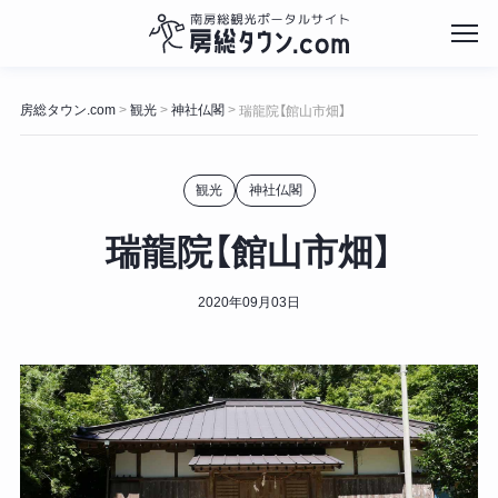
コ
ン
房総タウン.com
観光
神社仏閣
>
>
>
瑞龍院【館山市畑】
テ
ン
ツ
観光
神社仏閣
へ
ス
キ
瑞龍院【館山市畑】
ッ
プ
2020年09月03日