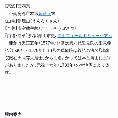
【宗派】曹洞宗
※南房総市本織
延命寺
末
【山号】猿鹿山（えんろくさん）
【本尊】虚空蔵菩薩（こくうぞうぼさつ）
【由緒・沿革】参考：館山市史、
館山フィールドミュージアム
開創は天正五年（1577年）開基は第六代里見氏の里見義
弘（1530年～1578年）。山号の瑞龍院は義弘の法名「瑞龍
院殿在天高存大居士」から命名。かつては本堂裏山に堂宇
がありましたが、元禄十六年（1703年）の大地震により倒
壊。
境内案内