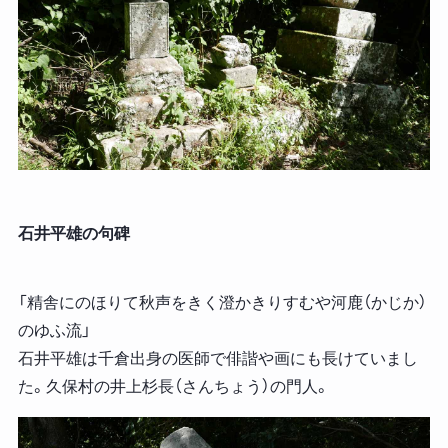
石井平雄の句碑
「精舎にのほりて秋声をきく澄かきりすむや河鹿（かじか）
のゆふ流」
石井平雄は千倉出身の医師で俳諧や画にも長けていまし
た。久保村の井上杉長（さんちょう）の門人。