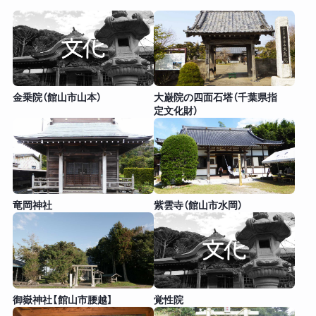
金乗院（館山市山本）
大巌院の四面石塔（千葉県指
定文化財）
竜岡神社
紫雲寺（館山市水岡）
御嶽神社【館山市腰越】
覚性院