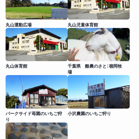
丸山運動広場
丸山児童体育館
丸山体育館
千葉県 酪農のさと：嶺岡牧
場
パークサイド苺園のいちご狩
小沢農園のいちご狩り
り