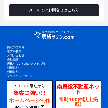
メールでのお問合せはこちら
掲載のご案内
モデル募集
お問い合わせ
会社概要
房総タウン.comのアクセス数
利用規約
利用規約
プライバシーポリシー
南房総不動産ネッ
ＳＥＯ１級だから
ト
集客に強い！！
常時100件以上掲
ホームページ制作
載！
4ページ68,800円