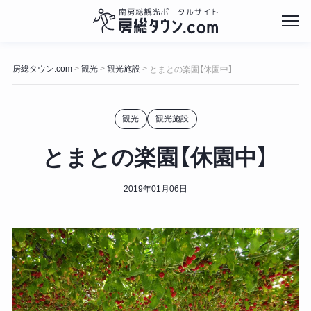
コ
ン
房総タウン.com
観光
観光施設
>
>
>
とまとの楽園【休園中】
テ
ン
ツ
観光
観光施設
へ
ス
キ
とまとの楽園【休園中】
ッ
プ
2019年01月06日