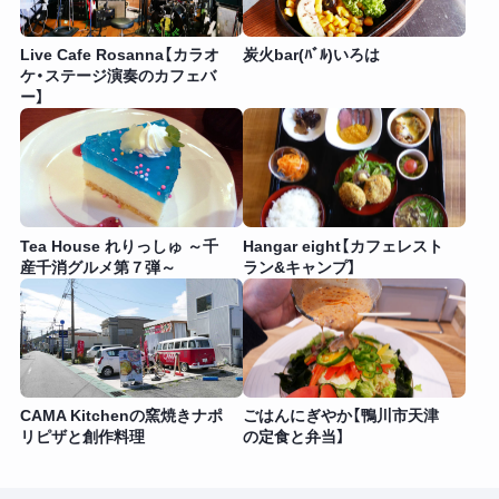
Live Cafe Rosanna【カラオ
炭火bar(ﾊﾞﾙ)いろは
ケ・ステージ演奏のカフェバ
ー】
Tea House れりっしゅ ～千
Hangar eight【カフェレスト
産千消グルメ第７弾～
ラン&キャンプ】
CAMA Kitchenの窯焼きナポ
ごはんにぎやか【鴨川市天津
リピザと創作料理
の定食と弁当】