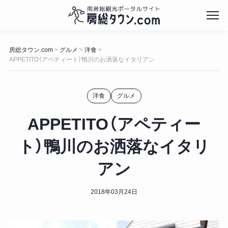
コ
ン
房総タウン.com
グルメ
洋食
>
>
>
テ
APPETITO（アペティート）鴨川のお洒落なイタリアン
ン
ツ
へ
洋食
グルメ
ス
キ
APPETITO（アペティー
ッ
プ
ト）鴨川のお洒落なイタリ
アン
2018年03月24日