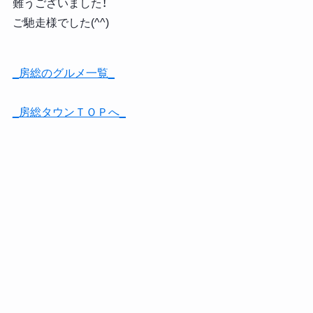
難うございました！
ご馳走様でした(^^)
_房総のグルメ一覧_
_房総タウンＴＯＰへ_