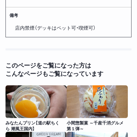
備考
店内禁煙（デッキはペット可・喫煙可）
このページをご覧になった方は
こんなページもご覧になっています
みなたんプリン【道の駅ちく
小間惣製菓 ～千産千消グルメ
ら 潮風王国内】
第１弾～