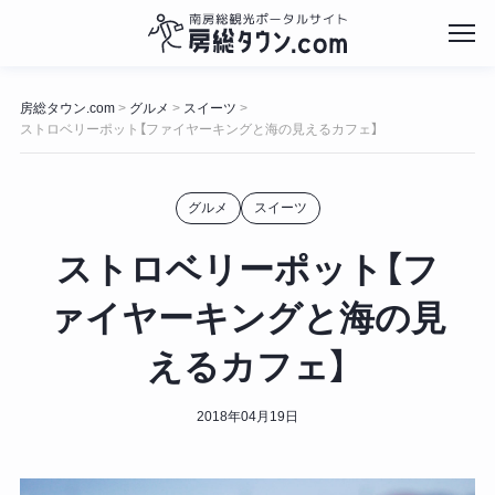
コ
ン
房総タウン.com
グルメ
スイーツ
>
>
>
テ
ストロベリーポット【ファイヤーキングと海の見えるカフェ】
ン
ツ
へ
グルメ
スイーツ
ス
キ
ストロベリーポット【フ
ッ
プ
ァイヤーキングと海の見
えるカフェ】
2018年04月19日