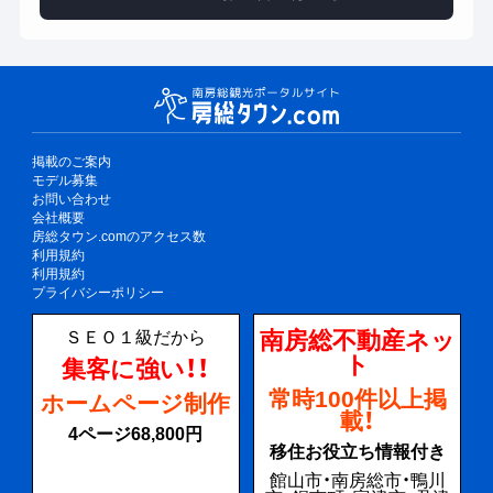
掲載のご案内
モデル募集
お問い合わせ
会社概要
房総タウン.comのアクセス数
利用規約
利用規約
プライバシーポリシー
南房総不動産ネッ
ＳＥＯ１級だから
ト
集客に強い！！
常時100件以上掲
ホームページ制作
載！
4ページ68,800円
移住お役立ち情報付き
館山市・南房総市・鴨川