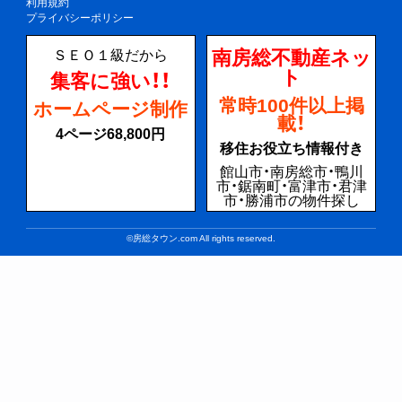
利用規約
プライバシーポリシー
南房総不動産ネッ
ＳＥＯ１級だから
ト
集客に強い！！
常時100件以上掲
ホームページ制作
載！
4ページ68,800円
移住お役立ち情報付き
館山市・南房総市・鴨川
市・鋸南町・富津市・君津
市・勝浦市の物件探し
©房総タウン.com All rights reserved.