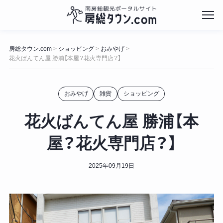
コ
ン
房総タウン.com
ショッピング
おみやげ
>
>
>
テ
花火ばんてん屋 勝浦【本屋？花火専門店？】
ン
ツ
へ
おみやげ
雑貨
ショッピング
ス
キ
花火ばんてん屋 勝浦【本
ッ
プ
屋？花火専門店？】
2025年09月19日