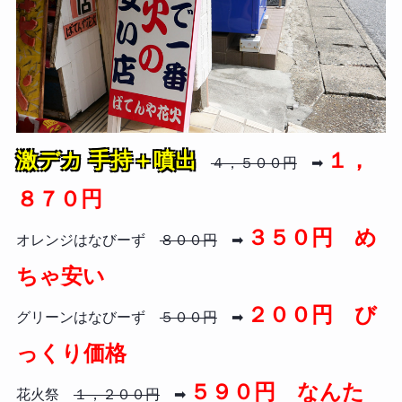
激デカ 手持＋噴出
１，
４，５００円
➡
８７０円
３５０円 め
オレンジはなびーず
８００円
➡
ちゃ安い
２００円 び
グリーンはなびーず
５００円
➡
っくり価格
５９０円 なんた
花火祭
１，２００円
➡