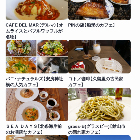
CAFE DEL MAR（デルマ）【オ
PINの店【船形のカフェ】
ムライスとバブルワッフルが
名物】
バニ・ナチュラルズ【安房神社
コトノ珈琲【久留里の古民家
横の人気カフェ】
カフェ】
ＳＥＡ ＤＡＹＳ【北条海岸前
grass-B(グラスビー)【館山市
のお洒落なカフェ】
の隠れ家カフェ】