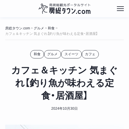
コ
ン
房総タウン.com
グルメ
和食
>
>
>
テ
カフェ＆キッチン 気まぐれ【釣り魚が味わえる定食・居酒屋】
ン
ツ
へ
和食
グルメ
スイーツ
カフェ
ス
キ
カフェ＆キッチン 気まぐ
ッ
プ
れ【釣り魚が味わえる定
食・居酒屋】
2024年10月30日