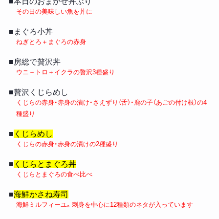
■本日のおまかせ丼ぶり
その日の美味しい魚を丼に
■まぐろ小丼
ねぎとろ＋まぐろの赤身
■房総で贅沢丼
ウニ＋トロ＋イクラの贅沢3種盛り
■贅沢くじらめし
くじらの赤身・赤身の漬け・さえずり（舌）・鹿の子（あごの付け根）の4
種盛り
■
くじらめし
くじらの赤身・赤身の漬けの2種盛り
■
くじらとまぐろ丼
くじらとまぐろの食べ比べ
■
海鮮かさね寿司
海鮮ミルフィーユ。刺身を中心に12種類のネタが入っています