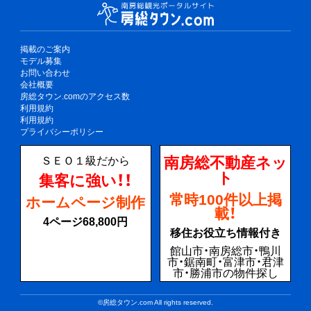
掲載のご案内
モデル募集
お問い合わせ
会社概要
房総タウン.comのアクセス数
利用規約
利用規約
プライバシーポリシー
南房総不動産ネッ
ＳＥＯ１級だから
ト
集客に強い！！
常時100件以上掲
ホームページ制作
載！
4ページ68,800円
移住お役立ち情報付き
館山市・南房総市・鴨川
市・鋸南町・富津市・君津
市・勝浦市の物件探し
©房総タウン.com All rights reserved.