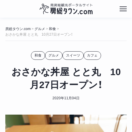
コ
ン
房総タウン.com
グルメ
和食
>
>
>
テ
おさかな丼屋 とと丸 10月27日オープン！
ン
ツ
へ
和食
グルメ
スイーツ
カフェ
ス
キ
おさかな丼屋 とと丸 10
ッ
プ
月27日オープン！
2020年11月04日