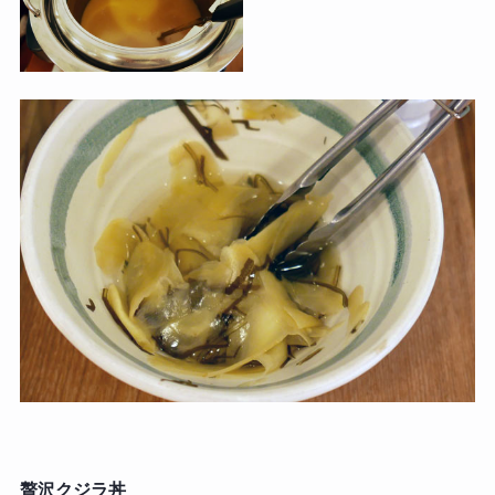
贅沢クジラ丼