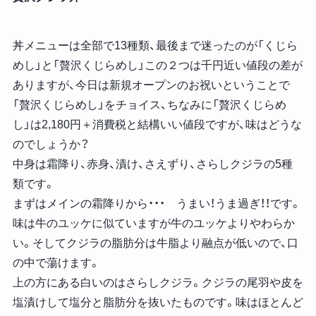
丼メニューは全部で13種類、最後まで迷ったのが「くじら
めし」と「贅沢くじらめし」この２つは千円近い値段の差が
ありますが、今日は新規オープンのお祝いということで
「贅沢くじらめし」をチョイス、ちなみに「贅沢くじらめ
し」は2,180円＋消費税と結構いい値段ですが、味はどうな
のでしょうか？
中身は霜降り、赤身、漬け、さえずり、さらしクジラの5種
類です。
まずはメインの霜降りから・・・ うまい！うま過ぎ！！です。
味は牛のユッケに似ていますが牛のユッケよりやわらか
い。そしてクジラの脂肪分は牛脂より融点が低いので、口
の中で蕩けます。
上の方にある白いのはさらしクジラ。クジラの尾羽や皮を
塩漬けして塩分と脂肪分を抜いたものです。味はほとんど