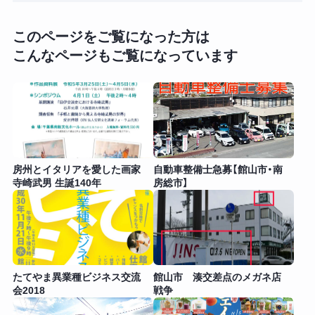
このページをご覧になった方は
こんなページもご覧になっています
房州とイタリアを愛した画家
自動車整備士急募【館山市・南
寺崎武男 生誕140年
房総市】
たてやま異業種ビジネス交流
館山市 湊交差点のメガネ店
会2018
戦争