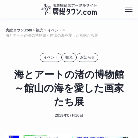
コ
ン
房総タウン.com
観光
イベント
>
>
>
テ
海とアートの渚の博物館～館山の海を愛した画家たち展
ン
ツ
へ
イベント
観光
お知らせ
ス
キ
海とアートの渚の博物館
ッ
プ
～館山の海を愛した画家
たち展
2019年07月10日