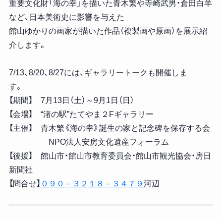
重要文化財「海の幸」を描いた青木繁や寺崎武男・倉田白羊
など、日本美術史に影響を与えた
館山ゆかりの画家が描いた作品（複製画や原画）を展示紹
介します。
7/13、8/20、8/27には、ギャラリートークも開催しま
す。
【期間】 7月13日（土）～9月1日（日）
【会場】 “渚の駅”たてやま２Fギャラリー
【主催】 青木繁《海の幸》誕生の家と記念碑を保存する会
NPO法人安房文化遺産フォーラム
【後援】 館山市・館山市教育委員会・館山市観光協会・房日
新聞社
【問合せ】
０９０－３２１８－３４７９
河辺