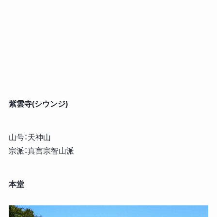
紫雲寺(シウンジ)
山号：天神山
宗派：真言宗智山派
本堂