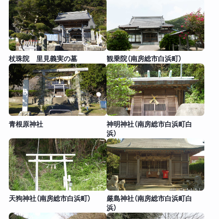
杖珠院 里見義実の墓
観乗院（南房総市白浜町）
青根原神社
神明神社（南房総市白浜町白
浜）
天狗神社（南房総市白浜町）
厳島神社（南房総市白浜町白
浜）