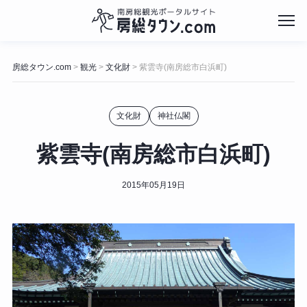
コ
ン
房総タウン.com
観光
文化財
紫雲寺(南房総市白浜町)
>
>
>
テ
ン
ツ
文化財
神社仏閣
へ
ス
キ
紫雲寺(南房総市白浜町)
ッ
プ
2015年05月19日