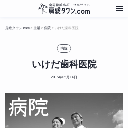
コ
ン
房総タウン.com
生活
病院
いけだ歯科医院
>
>
>
テ
ン
ツ
病院
へ
ス
キ
いけだ歯科医院
ッ
プ
2015年05月14日