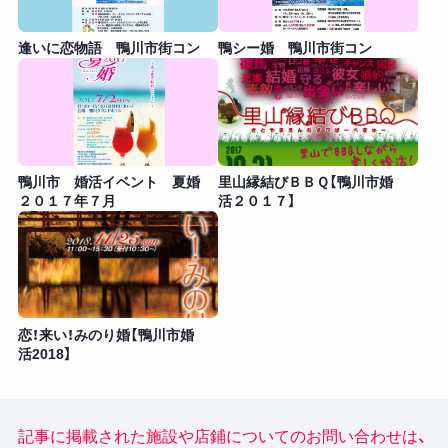
逢いに恋物語 鴨川市街コン
鴨シー婚 鴨川市街コン
鴨川市 婚活イベント 夏婚
里山縁結びＢＢＱ【鴨川市婚
２０１７年７月
活２０１７】
恋！来い！みのり婚【鴨川市婚
活2018】
記事に掲載された施設や店鋪についてのお問い合わせは、