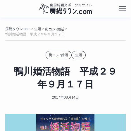
コ
ン
房総タウン.com
生活
>
>
>
街コン・婚活
テ
鴨川婚活物語 平成２９年９月１７日
ン
ツ
へ
街コン・婚活
生活
ス
キ
鴨川婚活物語 平成２９
ッ
プ
年９月１７日
2017年08月14日