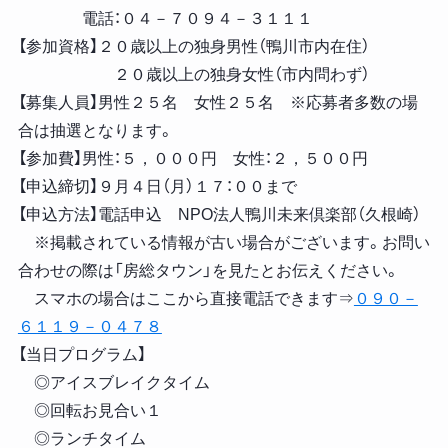
電話：０４－７０９４－３１１１
【参加資格】２０歳以上の独身男性（鴨川市内在住）
２０歳以上の独身女性（市内問わず）
【募集人員】男性２５名 女性２５名 ※応募者多数の場
合は抽選となります。
【参加費】男性：５，０００円 女性：２，５００円
【申込締切】９月４日（月）１７：００まで
【申込方法】電話申込 NPO法人鴨川未来倶楽部（久根崎）
※掲載されている情報が古い場合がございます。お問い
合わせの際は「房総タウン」を見たとお伝えください。
スマホの場合はここから直接電話できます⇒
０９０－
６１１９－０４７８
【当日プログラム】
◎アイスブレイクタイム
◎回転お見合い１
◎ランチタイム