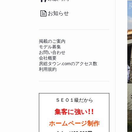
（20）
その他
（36）
南房総のお取り寄せ
（17）
病院
（140）
観光施設
（128）
その他グルメ
（91）
動物病院
（12）
景勝地
（81）
お知らせ
房総の書籍
（27）
文化財
（225）
その他生活情報
（45）
神社仏閣
（649）
掲載のご案内
モデル募集
お問い合わせ
会社概要
房総タウン.comのアクセス数
利用規約
ＳＥＯ１級だから
集客に強い！！
ホームページ制作