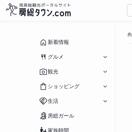
コ
ン
房
テ
ン
新着情報
ツ
へ
グルメ
ス
キ
すべて
（1095）
観光
ッ
和食
（433）
プ
洋食
（310）
すべて
（932）
ショッピング
中華
（79）
イベント
（190）
ラーメン
（282）
祭り
（71）
すべて
（166）
アジアン
（39）
生活
海水浴場
（39）
花
（20）
スイーツ
（196）
釣り
（91）
鮮魚／海産物
（25）
パン
（66）
すべて
（127）
アウトドア・スポーツ
（65）
房総ガール
農産物
（55）
カフェ
（271）
不動産物件
（2）
宿泊
（70）
おみやげ
（73）
房州の食材／郷土料理
（37）
移住関連情報
（27）
ペットと宿泊
（12）
雑貨
（34）
テイクアウト／弁当
（234）
家族時間
街コン・婚活
（23）
道の駅