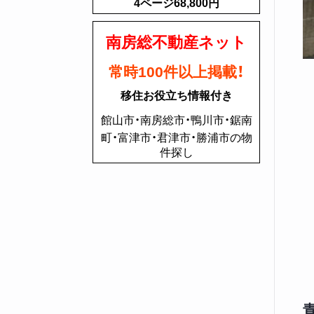
4ページ68,800円
南房総不動産ネット
常時100件以上掲載！
移住お役立ち情報付き
館山市・南房総市・鴨川市・鋸南
町・富津市・君津市・勝浦市の物
件探し