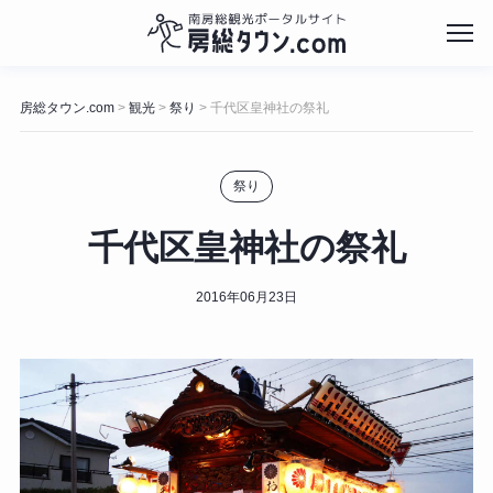
コ
ン
房総タウン.com
観光
祭り
千代区皇神社の祭礼
>
>
>
テ
ン
ツ
祭り
へ
ス
キ
千代区皇神社の祭礼
ッ
プ
2016年06月23日